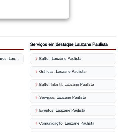
Serviços em destaque Lauzane Paulista
keyboard_arrow_right
Rua Conselheiro Moreira De Barros, Lauzane Paulista
Buffet, Lauzane Paulista
keyboard_arrow_right
Gráficas, Lauzane Paulista
keyboard_arrow_right
Buffet Infantil, Lauzane Paulista
keyboard_arrow_right
Serviços, Lauzane Paulista
keyboard_arrow_right
Eventos, Lauzane Paulista
keyboard_arrow_right
Comunicação, Lauzane Paulista