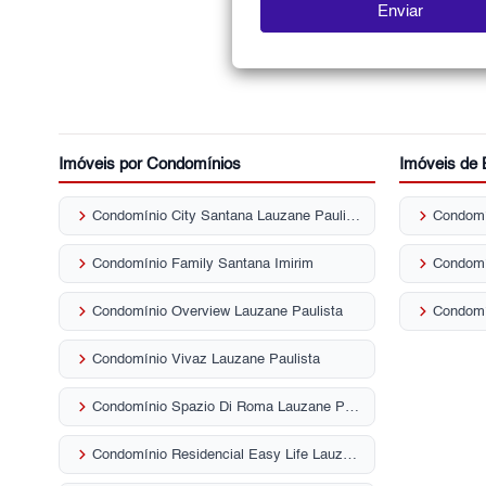
Imóveis por Condomínios
Imóveis de 
keyboard_arrow_right
keyboard_arrow_right
Condomínio City Santana Lauzane Paulista
Condomí
keyboard_arrow_right
keyboard_arrow_right
Condomínio Family Santana Imirim
Condomí
keyboard_arrow_right
keyboard_arrow_right
Condomínio Overview Lauzane Paulista
keyboard_arrow_right
Condomínio Vivaz Lauzane Paulista
keyboard_arrow_right
Condomínio Spazio Di Roma Lauzane Paulista
keyboard_arrow_right
Condomínio Residencial Easy Life Lauzane Paulista