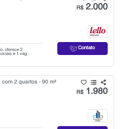
2.000
R$
Contato
o, oferece 2
ociais e 1 vag...
 com 2 quartos - 90 m²
1.980
R$