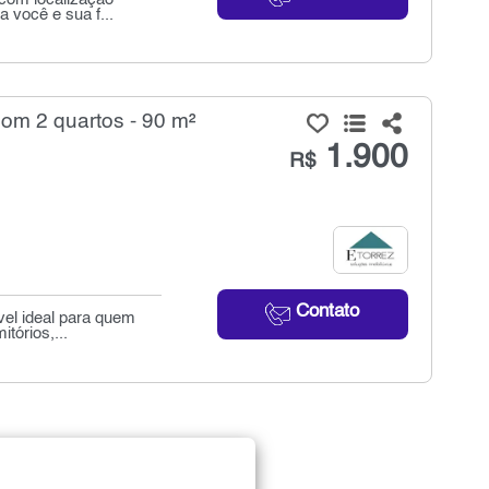
a você e sua f...
om 2 quartos - 90 m²
1.900
R$
Contato
vel ideal para quem
tórios,...