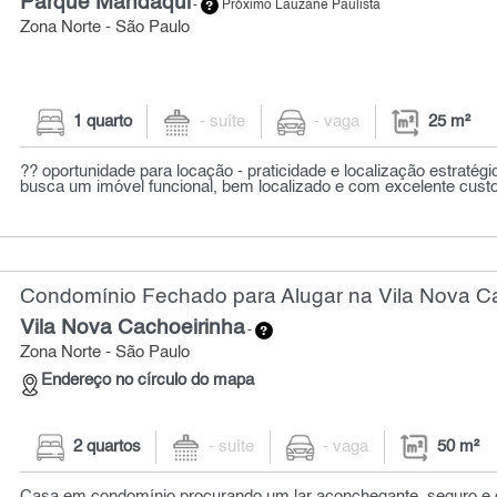
Parque Mandaqui
-
Próximo Lauzane Paulista
Zona Norte - São Paulo
1 quarto
- suíte
- vaga
25 m²
?? oportunidade para locação - praticidade e localização estratégi
busca um imóvel funcional, bem localizado e com excelente custo-
Condomínio Fechado para Alugar na Vila Nova Ca
Vila Nova Cachoeirinha
-
Zona Norte - São Paulo
Endereço no círculo do mapa
2 quartos
- suíte
- vaga
50 m²
Casa em condomínio procurando um lar aconchegante, seguro e 