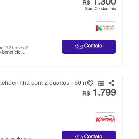
1.300
R$
Sem Condomínio
Contato
ca! ?? se você
benefício, ...
choeirinha com 2 quartos - 50 m²
1.799
R$
Contato
com localização