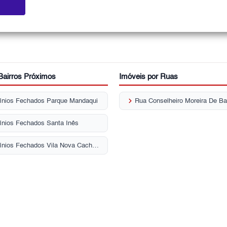
Bairros Próximos
Imóveis por Ruas
keyboard_arrow_right
nios Fechados Parque Mandaqui
nios Fechados Santa Inês
Condomínios Fechados Vila Nova Cachoeirinha