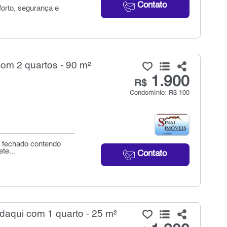
Contato
orto, segurança e
om 2 quartos - 90 m²
1.900
R$
Condomínio: R$ 100
o fechado contendo
te...
Contato
aqui com 1 quarto - 25 m²