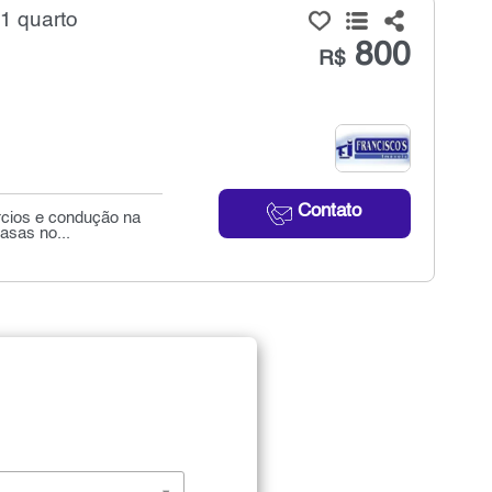
1 quarto
800
R$
Contato
rcios e condução na
asas no...