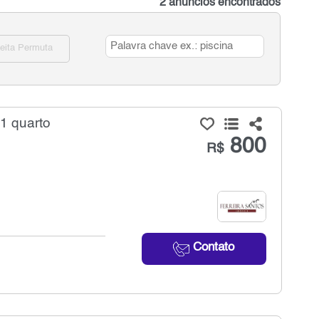
2 anúncios encontrados
eita Permuta
1 quarto
800
R$
Contato