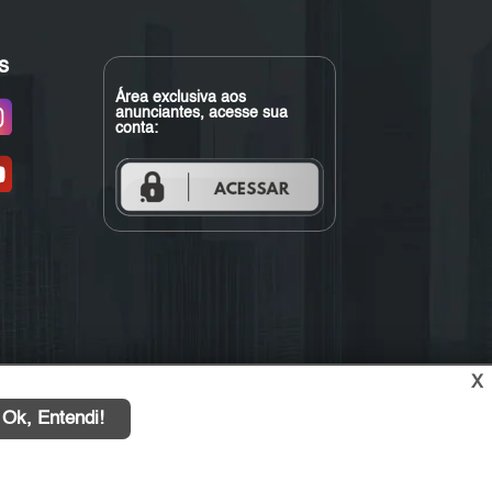
s
Área exclusiva aos
anunciantes, acesse sua
conta:
X
Ok, Entendi!