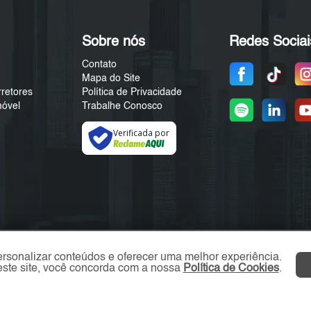
Sobre nós
Redes Sociai
Contato
Mapa do Site
rretores
Política de Privacidade
móvel
Trabalhe Conosco
Verificada por
ersonalizar conteúdos e oferecer uma melhor experiência.
ste site, você concorda com a nossa
Política de Cookies
.