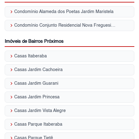
keyboard_arrow_right
Condomínio Alameda dos Poetas Jardim Maristela
keyboard_arrow_right
Condomínio Conjunto Residencial Nova Freguesia Jardim Maristela
Imóveis de Bairros Próximos
keyboard_arrow_right
Casas Itaberaba
keyboard_arrow_right
Casas Jardim Cachoeira
keyboard_arrow_right
Casas Jardim Guarani
keyboard_arrow_right
Casas Jardim Princesa
keyboard_arrow_right
Casas Jardim Vista Alegre
keyboard_arrow_right
Casas Parque Itaberaba
keyboard_arrow_right
Casas Parque Tietê