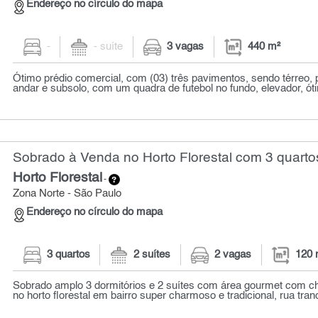
Endereço no círculo do mapa
-
- suíte
3 vagas
440 m²
Ótimo prédio comercial, com (03) três pavimentos, sendo térreo, 
andar e subsolo, com um quadra de futebol no fundo, elevador, óti
Sobrado à Venda no Horto Florestal com 3 quarto
Horto Florestal
-
Zona Norte - São Paulo
Endereço no círculo do mapa
3 quartos
2 suítes
2 vagas
120 
Sobrado amplo 3 dormitórios e 2 suítes com área gourmet com c
no horto florestal em bairro super charmoso e tradicional, rua tranqu