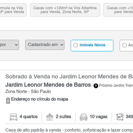
rmuta na Vila
Casas com +120m² na Vila Albertina
Casas com +150
 SP para Venda
para Venda, Zona Norte, SP
para Venda
Imóveis Novos
Ac
Sobrado à Venda no Jardim Leonor Mendes de Ba
Jardim Leonor Mendes de Barros
-
Próximo Jardim Tr
Zona Norte - São Paulo
Endereço no círculo do mapa
4 quartos
2 suítes
10 vagas
345
Casa de alto padrão à venda - conforto, sofisticação e lazer comp