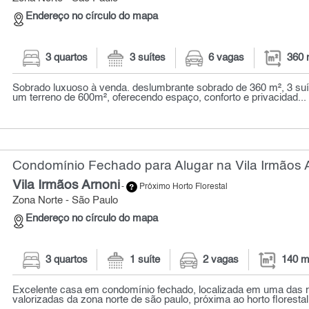
Endereço no círculo do mapa
3 quartos
3 suítes
6 vagas
360 
Sobrado luxuoso à venda. deslumbrante sobrado de 360 m², 3 suí
um terreno de 600m², oferecendo espaço, conforto e privacidad...
Condomínio Fechado para Alugar na Vila Irmãos A
Vila Irmãos Arnoni
-
Próximo Horto Florestal
Zona Norte - São Paulo
Endereço no círculo do mapa
3 quartos
1 suíte
2 vagas
140 m
Excelente casa em condomínio fechado, localizada em uma das 
valorizadas da zona norte de são paulo, próxima ao horto florestal