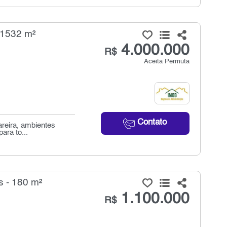
 1532 m²
4.000.000
R$
Aceita Permuta
Contato
areira, ambientes
ara to...
s - 180 m²
1.100.000
R$