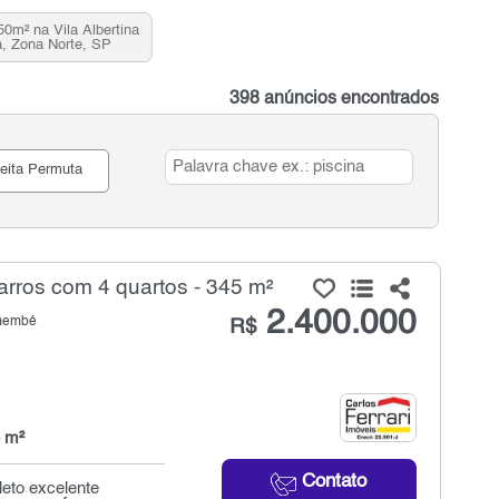
m² na Vila Albertina
, Zona Norte, SP
398 anúncios encontrados
eita Permuta
rros com 4 quartos - 345 m²
2.400.000
emembé
R$
 m²
Contato
leto excelente