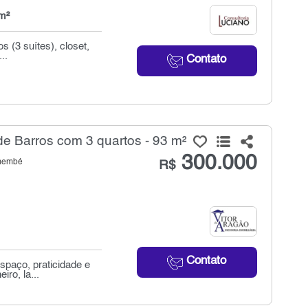
m²
s (3 suítes), closet,
..
Contato
e Barros com 3 quartos - 93 m²
300.000
emembé
R$
Contato
spaço, praticidade e
ro, la...