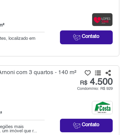
m²
Contato
tes, localizado em
rnoni com 3 quartos - 140 m²
4.500
R$
Condomínio: R$ 929
²
Contato
regiões mais
. um imóvel que r...