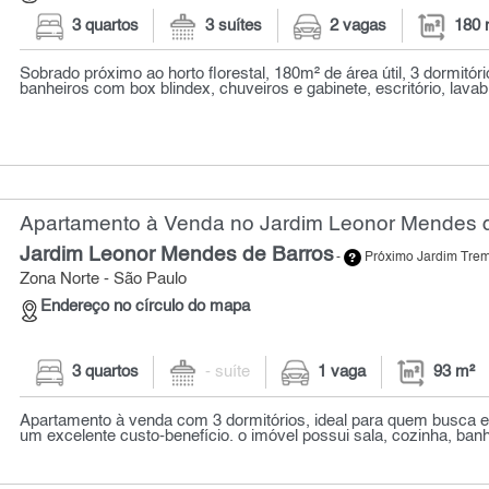
3 quartos
3 suítes
2 vagas
180 
Sobrado próximo ao horto florestal, 180m² de área útil, 3 dormitório
banheiros com box blindex, chuveiros e gabinete, escritório, lavab.
Apartamento à Venda no Jardim Leonor Mendes d
Jardim Leonor Mendes de Barros
-
Próximo Jardim Tr
Zona Norte - São Paulo
Endereço no círculo do mapa
3 quartos
- suíte
1 vaga
93 m²
Apartamento à venda com 3 dormitórios, ideal para quem busca e
um excelente custo-benefício. o imóvel possui sala, cozinha, banhei