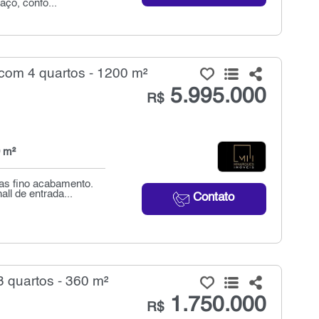
aço, confo...
com 4 quartos - 1200 m²
5.995.000
R$
 m²
as fino acabamento.
ll de entrada...
Contato
quartos - 360 m²
1.750.000
R$