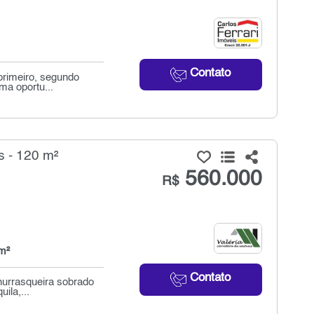
Contato
primeiro, segundo
ma oportu...
s - 120 m²
560.000
R$
m²
Contato
hurrasqueira sobrado
ila,...