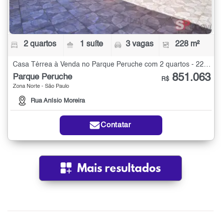
2 quartos
1 suíte
3 vagas
228 m²
Casa Térrea à Venda no Parque Peruche com 2 quartos - 228 m²
851.063
Parque Peruche
R$
Zona Norte - São Paulo
Rua Anísio Moreira
Contatar