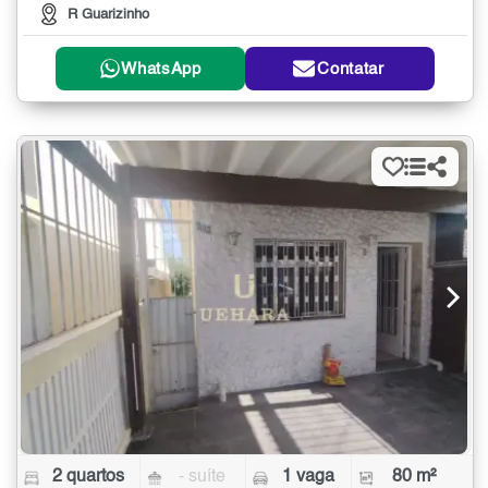
R Guarizinho
WhatsApp
Contatar
2 quartos
- suíte
1 vaga
80 m²