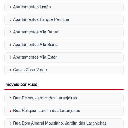
keyboard_arrow_right
Apartamentos Limão
keyboard_arrow_right
Apartamentos Parque Peruche
keyboard_arrow_right
Apartamentos Vila Baruel
keyboard_arrow_right
Apartamentos Vila Bianca
keyboard_arrow_right
Apartamentos Vila Ester
keyboard_arrow_right
Casas Casa Verde
Imóveis por Ruas
keyboard_arrow_right
Rua Reims, Jardim das Laranjeiras
keyboard_arrow_right
Rua Reliquia, Jardim das Laranjeiras
keyboard_arrow_right
Rua Dom Amaral Mousinho, Jardim das Laranjeiras