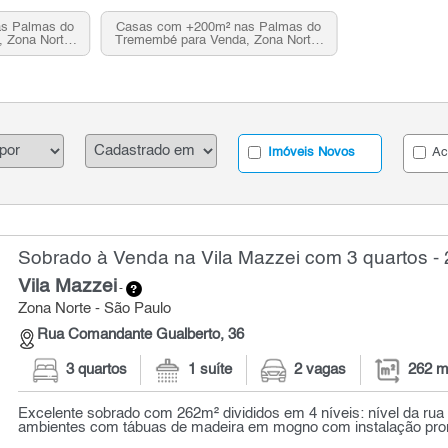
s Palmas do
Casas com +200m² nas Palmas do
 Zona Norte,
Tremembé para Venda, Zona Norte,
SP
Imóveis Novos
Ac
Sobrado à Venda na Vila Mazzei com 3 quartos -
Vila Mazzei
-
Zona Norte - São Paulo
Rua Comandante Gualberto, 36
3 quartos
1 suíte
2 vagas
262 m
Excelente sobrado com 262m² divididos em 4 níveis: nível da rua 
ambientes com tábuas de madeira em mogno com instalação pronta