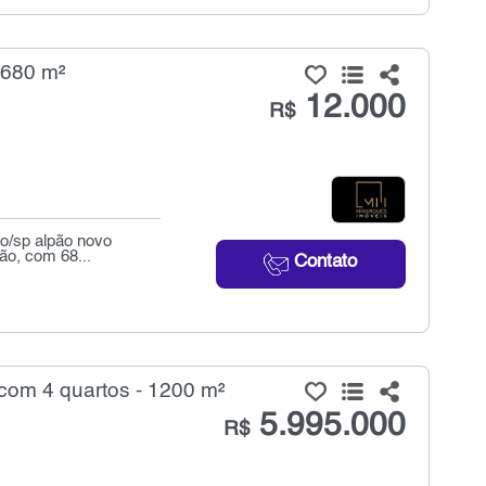
 680 m²
12.000
R$
lo/sp alpão novo
ão, com 68...
Contato
com 4 quartos - 1200 m²
5.995.000
R$