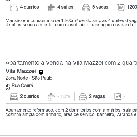
4 quartos
4 suítes
6 vagas
1200
Mansão em condomínio de 1.200m² sendo amplas 4 suítes 6 vag
4 suítes sendo a máster com closet, hidromassagem e varanda, ha
Apartamento à Venda na Vila Mazzei com 2 quart
Vila Mazzei
-
Zona Norte - São Paulo
Rua Cauré
2 quartos
- suíte
2 vagas
-
Apartamento reformado, com 2 dormitórios com armários, sala pa
cozinha ampla com armário, área de serviço, banheiro, varanda e 