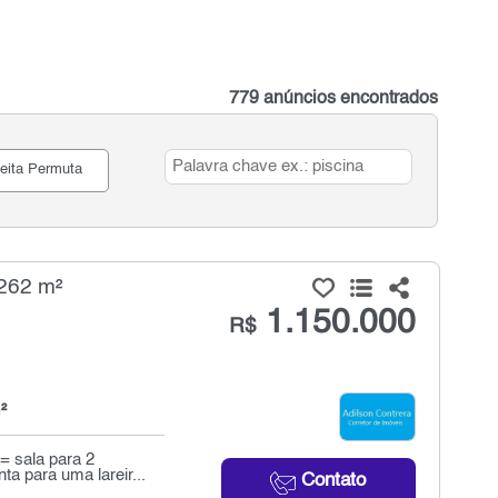
779 anúncios encontrados
eita Permuta
 262 m²
1.150.000
R$
²
= sala para 2
 para uma lareir...
Contato