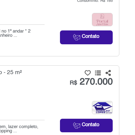
Condomínio: R$ 185
 no 1º andar * 2
heiro ...
Contato
 - 25 m²
270.000
R$
Contato
em, lazer completo,
pping ...