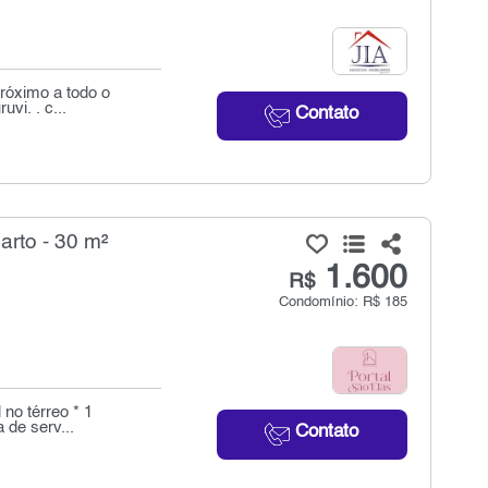
próximo a todo o
vi. . c...
Contato
arto - 30 m²
1.600
R$
Condomínio: R$ 185
 no térreo * 1
 de serv...
Contato