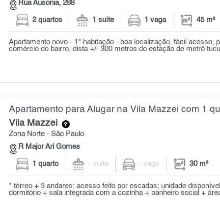
Rua Ausonia, 288
2 quartos
1 suíte
1 vaga
45 m²
Apartamento novo - 1ª habitação - boa localização, fácil acesso, 
comércio do bairro, dista +/- 300 metros do estação de metrô tucuru
Apartamento para Alugar na Vila Mazzei com 1 qu
Vila Mazzei
-
Zona Norte - São Paulo
R Major Ari Gomes
1 quarto
- suíte
- vaga
30 m²
* térreo + 3 andares; acesso feito por escadas; unidade disponível
dormitório + sala integrada com a cozinha + banheiro social + área