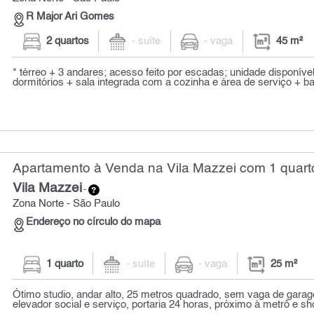
R Major Ari Gomes
2 quartos
- suíte
- vaga
45 m²
* térreo + 3 andares; acesso feito por escadas; unidade disponível
dormitórios + sala integrada com a cozinha e área de serviço + ban
Apartamento à Venda na Vila Mazzei com 1 quarto
Vila Mazzei
-
Zona Norte - São Paulo
Endereço no círculo do mapa
1 quarto
- suíte
- vaga
25 m²
Ótimo studio, andar alto, 25 metros quadrado, sem vaga de garag
elevador social e serviço, portaria 24 horas, próximo à metrô e sho