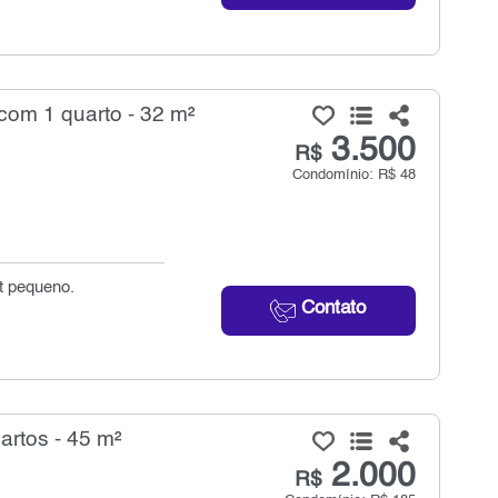
com 1 quarto - 32 m²
3.500
R$
Condomínio: R$ 48
t pequeno.
Contato
artos - 45 m²
2.000
R$