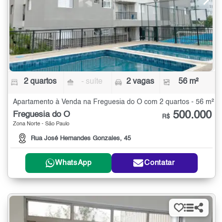
2 quartos
- suíte
2 vagas
56 m²
Apartamento à Venda na Freguesia do Ó com 2 quartos - 56 m²
500.000
Freguesia do Ó
R$
Zona Norte - São Paulo
Rua José Hernandes Gonzales, 45
WhatsApp
Contatar