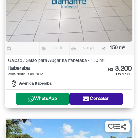
-
- suíte
- vaga
150 m²
Galpão / Salão para Alugar na Itaberaba - 150 m²
3.200
Itaberaba
R$
Zona Norte - São Paulo
R$ 3.500
Avenida Itaberaba
WhatsApp
Contatar