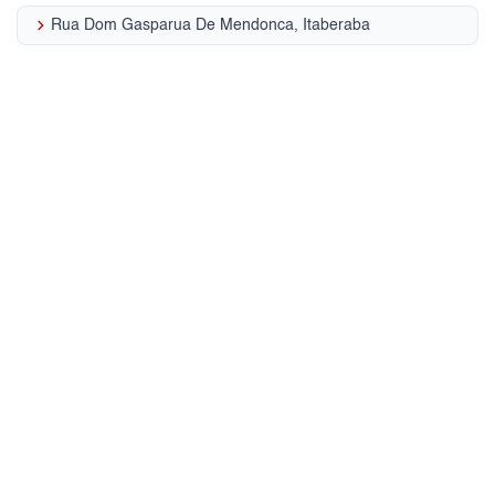
keyboard_arrow_right
Rua Dom Gasparua De Mendonca, Itaberaba