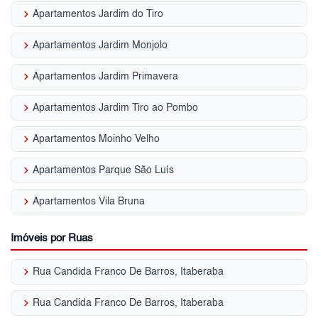
keyboard_arrow_right
Apartamentos Jardim do Tiro
keyboard_arrow_right
Apartamentos Jardim Monjolo
keyboard_arrow_right
Apartamentos Jardim Primavera
keyboard_arrow_right
Apartamentos Jardim Tiro ao Pombo
keyboard_arrow_right
Apartamentos Moinho Velho
keyboard_arrow_right
Apartamentos Parque São Luís
keyboard_arrow_right
Apartamentos Vila Bruna
Imóveis por Ruas
keyboard_arrow_right
Rua Candida Franco De Barros, Itaberaba
keyboard_arrow_right
Rua Candida Franco De Barros, Itaberaba