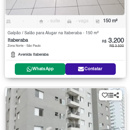
-
- suíte
- vaga
150 m²
Galpão / Salão para Alugar na Itaberaba - 150 m²
3.200
Itaberaba
R$
Zona Norte - São Paulo
R$ 3.500
Avenida Itaberaba
WhatsApp
Contatar