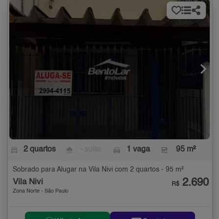
2 quartos
- suíte
1 vaga
95 m²
Sobrado para Alugar na Vila Nivi com 2 quartos - 95 m²
2.690
Vila Nivi
R$
Zona Norte - São Paulo