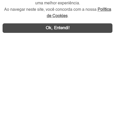
uma melhor experiência.
Ao navegar neste site, você concorda com a nossa
Política
de Cookies
.
Ok, Entendi!
Área exclusiva aos anunciantes,
acesse sua conta:
ZN Imóvel © 2026 - Todos os direitos reservados