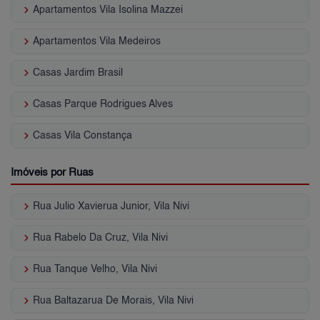
keyboard_arrow_right
Apartamentos Vila Isolina Mazzei
keyboard_arrow_right
Apartamentos Vila Medeiros
keyboard_arrow_right
Casas Jardim Brasil
keyboard_arrow_right
Casas Parque Rodrigues Alves
keyboard_arrow_right
Casas Vila Constança
Imóveis por Ruas
keyboard_arrow_right
Rua Julio Xavierua Junior, Vila Nivi
keyboard_arrow_right
Rua Rabelo Da Cruz, Vila Nivi
keyboard_arrow_right
Rua Tanque Velho, Vila Nivi
keyboard_arrow_right
Rua Baltazarua De Morais, Vila Nivi