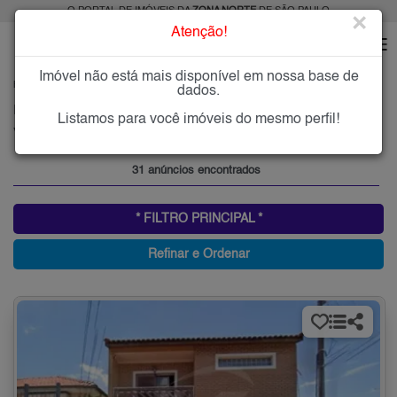
O PORTAL DE IMÓVEIS DA
ZONA NORTE
DE SÃO PAULO
×
Atenção!
Imóvel não está mais disponível em nossa base de
HOME
ZONA NORTE
ALUGAR
VILA NIVI
dados.
Imóveis para Alugar na Vila Nivi, Zona Norte de São Paulo, SP
Listamos para você imóveis do mesmo perfil!
Vila Nivi, Zona Norte
31 anúncios encontrados
* FILTRO PRINCIPAL *
Refinar e Ordenar