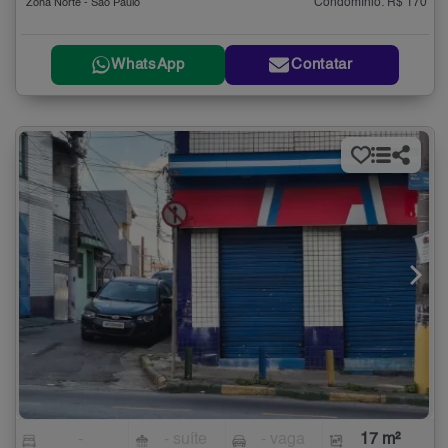
Condomínio: R$ 170
Zona Norte - São Paulo
WhatsApp
Contatar
-
- suíte
- vaga
17 m²