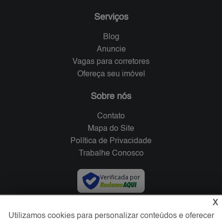
Serviços
Blog
Anuncie
Vagas para corretores
Ofereça seu imóvel
Sobre nós
Contato
Mapa do Site
Política de Privacidade
Trabalhe Conosco
Verificada por
X
Redes Sociais
Utilizamos cookies para personalizar conteúdos e oferecer