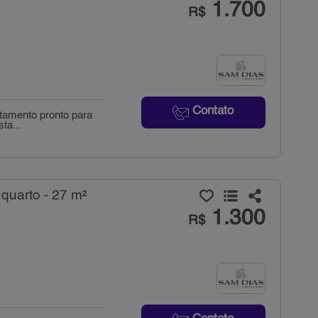
1.700
R$
Contato
rtamento pronto para
ta...
quarto - 27 m²
1.300
R$