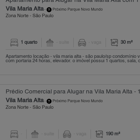
Apartamento para Alugar na Vila Maria Alta com 1 
Vila Maria Alta
-
Próximo Parque Novo Mundo
Zona Norte - São Paulo
1 quarto
- suíte
- vaga
30 m²
Apartamento locação - vila maria alta - são paulo/sp condomínio v
com portaria 24 horas, elevador. o imóvel possui 1 quartos, sala, c
Prédio Comercial para Alugar na Vila Maria Alta -
Vila Maria Alta
-
Próximo Parque Novo Mundo
Zona Norte - São Paulo
-
- suíte
- vaga
190 m²