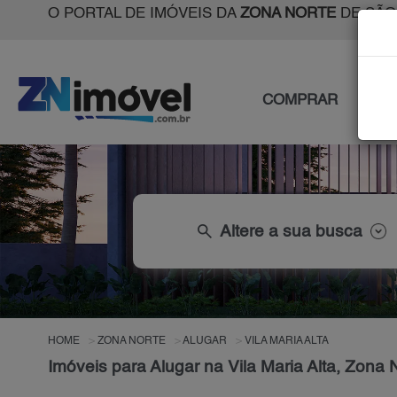
O PORTAL DE IMÓVEIS DA
ZONA NORTE
DE SÃO
COMPRAR
ALU
search
Altere a sua busca
HOME
ZONA NORTE
ALUGAR
VILA MARIA ALTA
Imóveis para Alugar na Vila Maria Alta, Zona