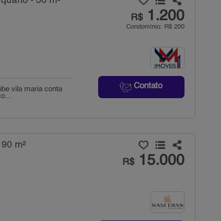
quarto - 30 m²
1.200
R$
Condomínio: R$ 200
Contato
ibe vila maria conta
o...
 190 m²
15.000
R$