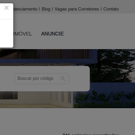
×
a?
|
Financiamento
|
Blog
|
Vagas para Corretores
|
Contato
 SEU IMÓVEL
ANUNCIE
search