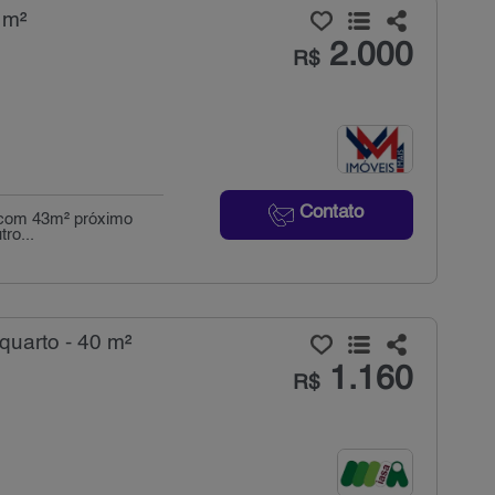
 m²
2.000
R$
Contato
l com 43m² próximo
ro...
quarto - 40 m²
1.160
R$