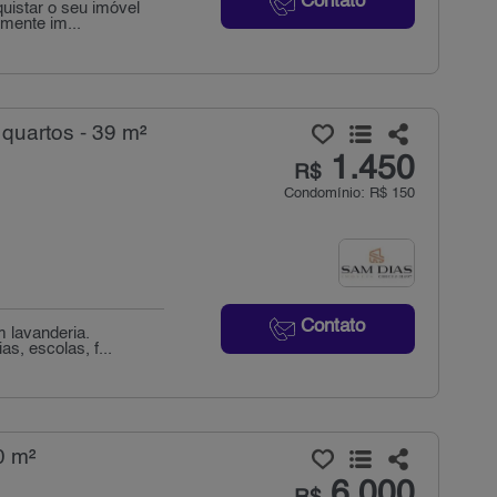
Contato
uistar o seu imóvel
mente im...
 quartos - 39 m²
1.450
R$
Condomínio: R$ 150
Contato
m lavanderia.
s, escolas, f...
0 m²
6.000