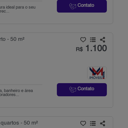
Contato
ura ideal para o seu
ec...
to - 50 m²
1.100
R$
Contato
a, banheiro e área
radores...
 quartos - 50 m²