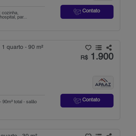
Contato
: cozinha,
ospital, par...
 1 quarto - 90 m²
1.900
R$
Contato
- 90m² total - salão