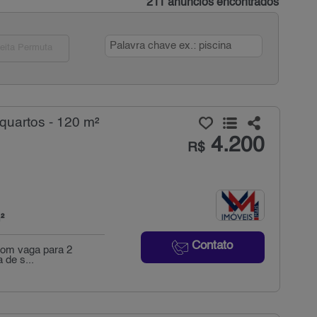
211 anúncios encontrados
eita Permuta
quartos - 120 m²
4.200
R$
²
Contato
 com vaga para 2
 de s...