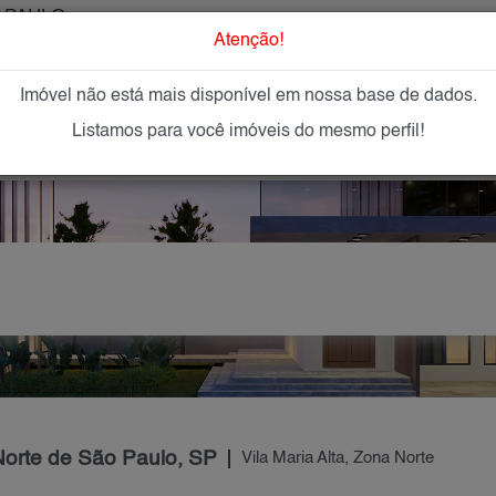
 PAULO
O que Procur
Atenção!
Imóvel não está mais disponível em nossa base de dados.
GAR
IMÓVEIS NOVOS
IMOBILIÁRIAS
OFEREÇA
Listamos para você imóveis do mesmo perfil!
 Norte de São Paulo, SP
Vila Maria Alta, Zona Norte