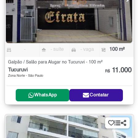
-
- suíte
- vaga
100 m²
Galpão / Salão para Alugar no Tucuruvi - 100 m²
11.000
Tucuruvi
R$
Zona Norte - São Paulo
WhatsApp
Contatar