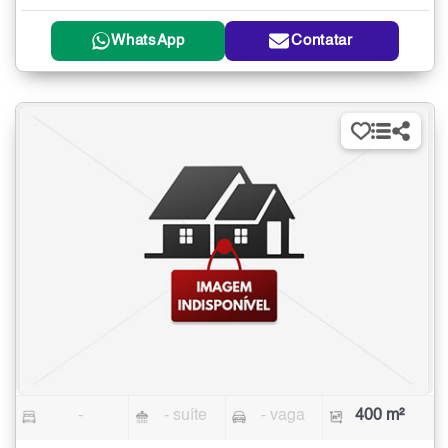
WhatsApp
Contatar
-
- suíte
- vaga
400 m²