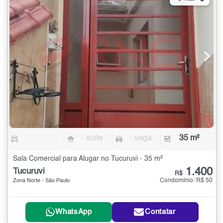
-
- suíte
- vaga
35 m²
Sala Comercial para Alugar no Tucuruvi - 35 m²
1.400
Tucuruvi
R$
Condomínio: R$ 50
Zona Norte - São Paulo
WhatsApp
Contatar