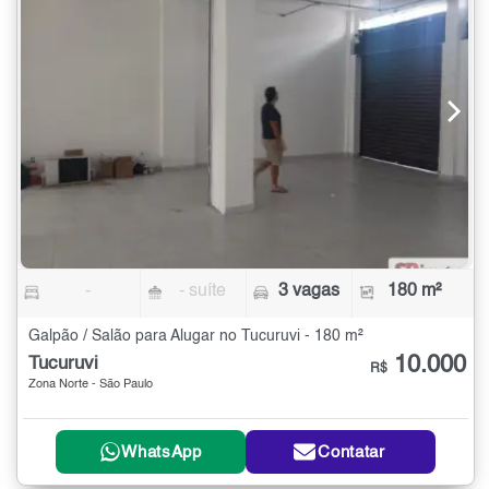
-
- suíte
3 vagas
180 m²
Galpão / Salão para Alugar no Tucuruvi - 180 m²
10.000
Tucuruvi
R$
Zona Norte - São Paulo
WhatsApp
Contatar