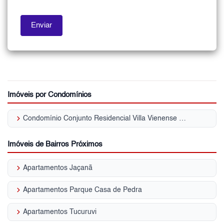
Imóveis por Condomínios
keyboard_arrow_right
Condomínio Conjunto Residencial Villa Vienense Vila Cachoeira
Imóveis de Bairros Próximos
keyboard_arrow_right
Apartamentos Jaçanã
keyboard_arrow_right
Apartamentos Parque Casa de Pedra
keyboard_arrow_right
Apartamentos Tucuruvi