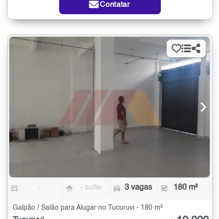
Contatar
-
- suíte
3 vagas
180 m²
Galpão / Salão para Alugar no Tucuruvi - 180 m²