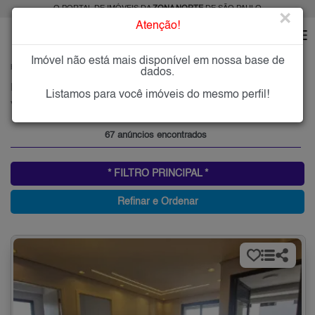
O PORTAL DE IMÓVEIS DA
ZONA NORTE
DE SÃO PAULO
×
Atenção!
Imóvel não está mais disponível em nossa base de
HOME
ZONA NORTE
ALUGAR
VILA ALBERTINA
dados.
Imóveis para Alugar na Vila Albertina, Zona Norte de São Paulo, SP
Listamos para você imóveis do mesmo perfil!
Vila Albertina, Zona Norte
67 anúncios encontrados
* FILTRO PRINCIPAL *
Refinar e Ordenar