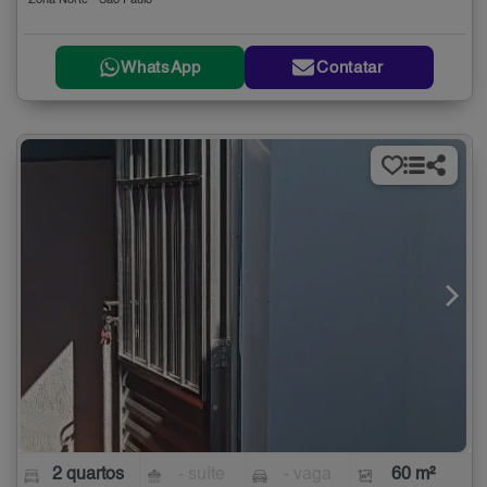
Zona Norte - São Paulo
WhatsApp
Contatar
2 quartos
- suíte
- vaga
60 m²