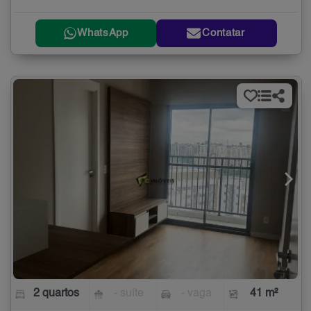
WhatsApp
Contatar
2 quartos
- suíte
- vaga
41 m²