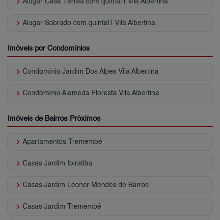
keyboard_arrow_right
Alugar Casa Térrea com quintal | Vila Albertina
keyboard_arrow_right
Alugar Sobrado com quintal | Vila Albertina
Imóveis por Condomínios
keyboard_arrow_right
Condomínio Jardim Dos Alpes Vila Albertina
keyboard_arrow_right
Condomínio Alameda Floresta Vila Albertina
Imóveis de Bairros Próximos
keyboard_arrow_right
Apartamentos Tremembé
keyboard_arrow_right
Casas Jardim Ibiratiba
keyboard_arrow_right
Casas Jardim Leonor Mendes de Barros
keyboard_arrow_right
Casas Jardim Tremembé