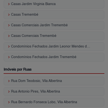
keyboard_arrow_right
Casas Jardim Virginia Bianca
keyboard_arrow_right
Casas Tremembé
keyboard_arrow_right
Casas Comerciais Jardim Tremembé
keyboard_arrow_right
Casas Comerciais Tremembé
keyboard_arrow_right
Condomínios Fechados Jardim Leonor Mendes de Barros
keyboard_arrow_right
Condomínios Fechados Jardim Tremembé
Imóveis por Ruas
keyboard_arrow_right
Rua Dom Teodosio, Vila Albertina
keyboard_arrow_right
Rua Antonio Pires, Vila Albertina
keyboard_arrow_right
Rua Bernardo Fonseca Lobo, Vila Albertina