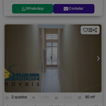
WhatsApp
Contatar
2 quartos
- suíte
- vaga
80 m²