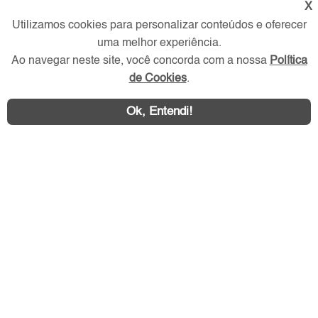
X
Utilizamos cookies para personalizar conteúdos e oferecer
Redes Sociais
uma melhor experiência.
Ao navegar neste site, você concorda com a nossa
Política
de Cookies
.
Ok, Entendi!
Área exclusiva aos anunciantes,
acesse sua conta: