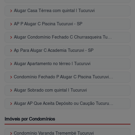
keyboard_arrow_right
Alugar Casa Térrea com quintal | Tucuruvi
keyboard_arrow_right
AP P Alugar C Piscina Tucuruvi - SP
keyboard_arrow_right
Alugar Condomínio Fechado C Churrasqueira Tucuruvi - SP
keyboard_arrow_right
Ap Para Alugar C Academia Tucuruvi - SP
keyboard_arrow_right
Alugar Apartamento no térreo | Tucuruvi
keyboard_arrow_right
Condomínio Fechado P Alugar C Piscina Tucuruvi - SP
keyboard_arrow_right
Alugar Sobrado com quintal | Tucuruvi
keyboard_arrow_right
Alugar AP Que Aceita Depósito ou Caução Tucuruvi - SP
Imóveis por Condomínios
keyboard_arrow_right
Condomínio Varanda Tremembé Tucuruvi