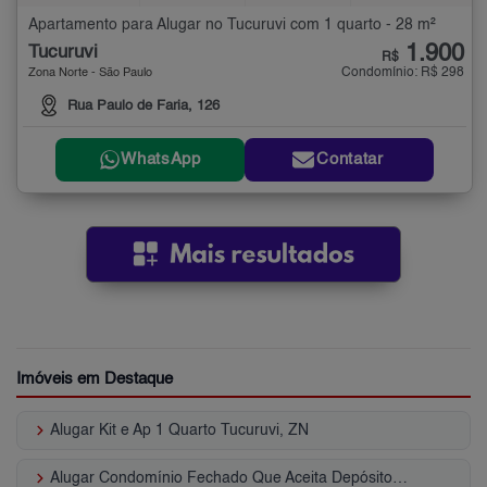
Apartamento para Alugar no Tucuruvi com 1 quarto - 28 m²
1.900
Tucuruvi
R$
Condomínio: R$ 298
Zona Norte - São Paulo
Rua Paulo de Faria, 126
WhatsApp
Contatar
Imóveis em Destaque
keyboard_arrow_right
Alugar Kit e Ap 1 Quarto Tucuruvi, ZN
keyboard_arrow_right
Alugar Condomínio Fechado Que Aceita Depósito ou Caução Tucuruvi - SP