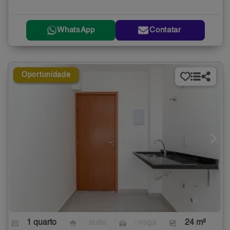
WhatsApp
Contatar
Oportunidade
1 quarto
- suíte
- vaga
24 m²