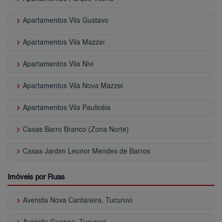
keyboard_arrow_right
Apartamentos Vila Gustavo
keyboard_arrow_right
Apartamentos Vila Mazzei
keyboard_arrow_right
Apartamentos Vila Nivi
keyboard_arrow_right
Apartamentos Vila Nova Mazzei
keyboard_arrow_right
Apartamentos Vila Paulicéia
keyboard_arrow_right
Casas Barro Branco (Zona Norte)
keyboard_arrow_right
Casas Jardim Leonor Mendes de Barros
Imóveis por Ruas
keyboard_arrow_right
Avenida Nova Cantareira, Tucuruvi