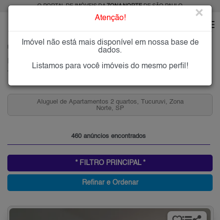
O PORTAL DE IMÓVEIS DA
ZONA NORTE
DE SÃO PAULO
×
Atenção!
Imóvel não está mais disponível em nossa base de
HOME
ZONA NORTE
ALUGAR
TUCURUVI
dados.
Imóveis para Alugar no Tucuruvi, Zona Norte de São Paulo, SP
Listamos para você imóveis do mesmo perfil!
Tucuruvi, Zona Norte
Aluguel de Apartamentos 2 quartos, Tucuruvi, Zona
Norte, SP
460 anúncios encontrados
* FILTRO PRINCIPAL *
Refinar e Ordenar