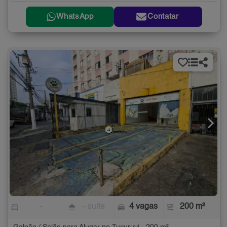
WhatsApp
Contatar
-
- suíte
4 vagas
200 m²