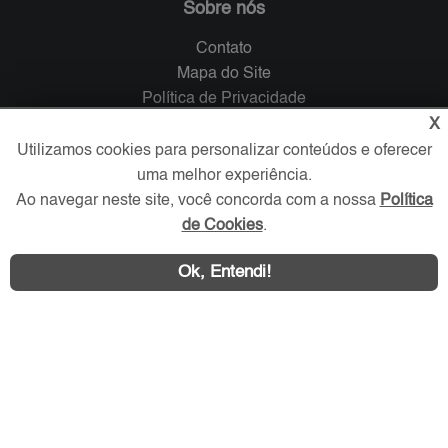
Sobre nós
Contato
Mapa do Site
Política de Privacidade
Trabalhe Conosco
X
Utilizamos cookies para personalizar conteúdos e oferecer
Verificada por
uma melhor experiência.
Ao navegar neste site, você concorda com a nossa
Política
de Cookies
.
Redes Sociais
Ok, Entendi!
Área exclusiva aos anunciantes,