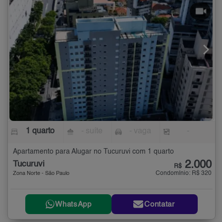
1 quarto
- suíte
- vaga
-
Apartamento para Alugar no Tucuruvi com 1 quarto
2.000
Tucuruvi
R$
Condomínio: R$ 320
Zona Norte - São Paulo
WhatsApp
Contatar