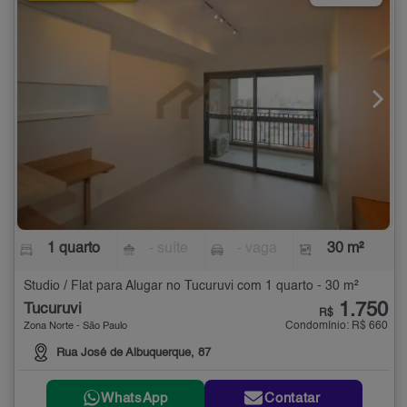
1 quarto
- suíte
- vaga
30 m²
Studio / Flat para Alugar no Tucuruvi com 1 quarto - 30 m²
1.750
Tucuruvi
R$
Condomínio: R$ 660
Zona Norte - São Paulo
Rua José de Albuquerque, 87
WhatsApp
Contatar