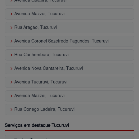
keyboard_arrow_right
Avenida Guapira, Tucuruvi
keyboard_arrow_right
Avenida Mazzei, Tucuruvi
keyboard_arrow_right
Rua Aragao, Tucuruvi
keyboard_arrow_right
Avenida Coronel Sezefredo Fagundes, Tucuruvi
keyboard_arrow_right
Rua Canhembora, Tucuruvi
keyboard_arrow_right
Avenida Nova Cantareira, Tucuruvi
keyboard_arrow_right
Avenida Tucuruvi, Tucuruvi
keyboard_arrow_right
Avenida Mazzei, Tucuruvi
keyboard_arrow_right
Rua Conego Ladeira, Tucuruvi
Serviços em destaque Tucuruvi