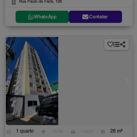
Rua Paulo de Faria, 126
WhatsApp
Contatar
1 quarto
- suíte
- vaga
28 m²