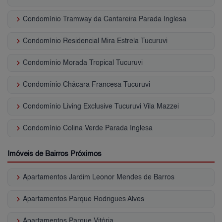
keyboard_arrow_right
Condomínio Tramway da Cantareira Parada Inglesa
keyboard_arrow_right
Condomínio Residencial Mira Estrela Tucuruvi
keyboard_arrow_right
Condomínio Morada Tropical Tucuruvi
keyboard_arrow_right
Condomínio Chácara Francesa Tucuruvi
keyboard_arrow_right
Condomínio Living Exclusive Tucuruvi Vila Mazzei
keyboard_arrow_right
Condomínio Colina Verde Parada Inglesa
Imóveis de Bairros Próximos
keyboard_arrow_right
Apartamentos Jardim Leonor Mendes de Barros
keyboard_arrow_right
Apartamentos Parque Rodrigues Alves
keyboard_arrow_right
Apartamentos Parque Vitória