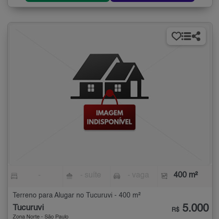
-
- suíte
- vaga
400 m²
Terreno para Alugar no Tucuruvi - 400 m²
5.000
Tucuruvi
R$
Zona Norte - São Paulo