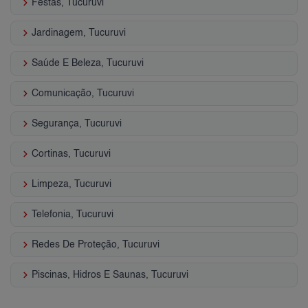
keyboard_arrow_right
Festas, Tucuruvi
keyboard_arrow_right
Jardinagem, Tucuruvi
keyboard_arrow_right
Saúde E Beleza, Tucuruvi
keyboard_arrow_right
Comunicação, Tucuruvi
keyboard_arrow_right
Segurança, Tucuruvi
keyboard_arrow_right
Cortinas, Tucuruvi
keyboard_arrow_right
Limpeza, Tucuruvi
keyboard_arrow_right
Telefonia, Tucuruvi
keyboard_arrow_right
Redes De Proteção, Tucuruvi
keyboard_arrow_right
Piscinas, Hidros E Saunas, Tucuruvi