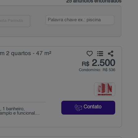
25 anúncios encontrados
eita Permuta
m 2 quartos - 47 m²
2.500
R$
Condomínio: R$ 536
Contato
 1 banheiro,
mplo e funcional....