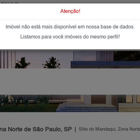
 PAULO
O que Procur
Atenção!
Imóvel não está mais disponível em nossa base de dados.
GAR
IMÓVEIS NOVOS
IMOBILIÁRIAS
OFEREÇA
Listamos para você imóveis do mesmo perfil!
ona Norte de São Paulo, SP
Sítio do Mandaqui, Zona Nort