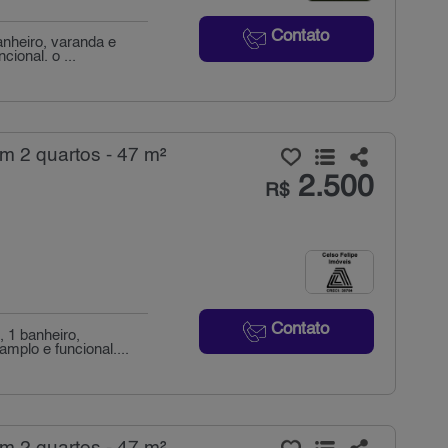
Contato
anheiro, varanda e
ional. o ...
m 2 quartos - 47 m²
2.500
R$
Contato
 1 banheiro,
mplo e funcional....