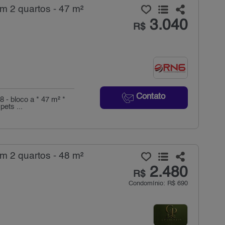
m 2 quartos - 47 m²
3.040
R$
Contato
 - bloco a * 47 m² *
pets ...
m 2 quartos - 48 m²
2.480
R$
Condomínio: R$ 690