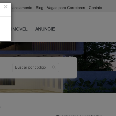
×
a?
|
Financiamento
|
Blog
|
Vagas para Corretores
|
Contato
 SEU IMÓVEL
ANUNCIE
search
e