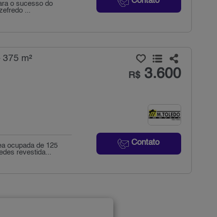
Contato
para o sucesso do
efredo ...
- 375 m²
3.600
R$
Contato
rea ocupada de 125
des revestida...