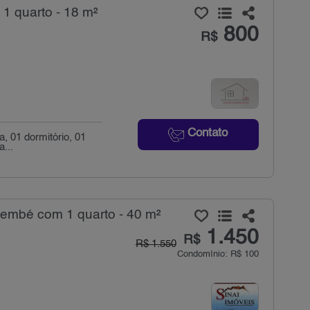
 1 quarto - 18 m²
800
R$
Contato
, 01 dormitório, 01
a...
embé com 1 quarto - 40 m²
1.450
R$
R$ 1.550
Condomínio: R$ 100