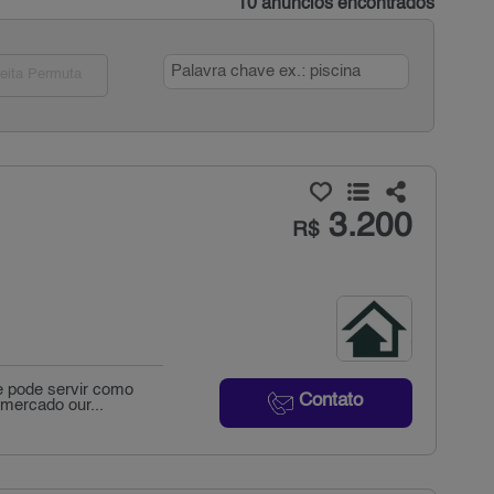
10 anúncios encontrados
eita Permuta
3.200
R$
e pode servir como
Contato
mercado our...