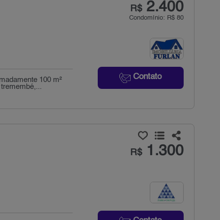
2.400
R$
Condomínio: R$ 80
Contato
ximadamente 100 m²
 tremembé,...
1.300
R$