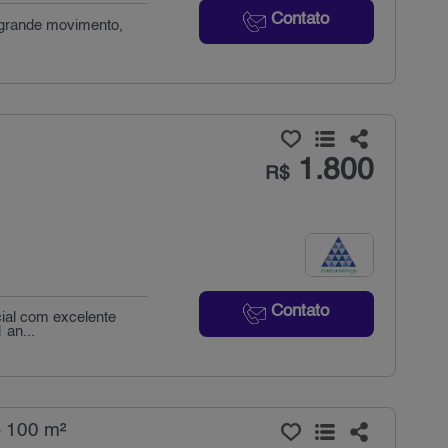
Contato
e grande movimento,
é
1.800
R$
Contato
cial com excelente
 an...
- 100 m²