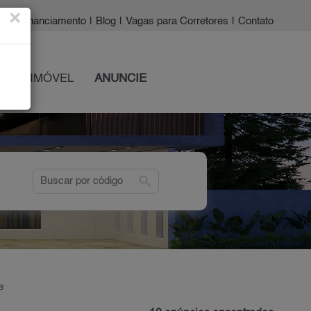
×
a?
|
Financiamento
|
Blog
|
Vagas para Corretores
|
Contato
 SEU IMÓVEL
ANUNCIE
search
e