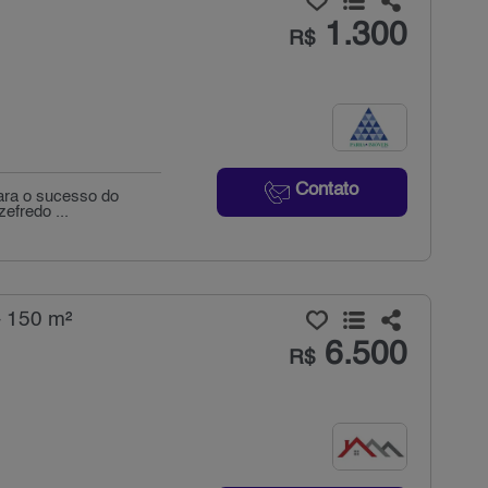
1.300
R$
Contato
para o sucesso do
efredo ...
- 150 m²
6.500
R$