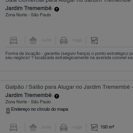
Sala Comercial para Alugar no Jardim Tremembé
Jardim Tremembé
-
Zona Norte - São Paulo
-
- suíte
- vaga
-
Forma de locação - garantia (seguro fiança) o ponto estratégico 
seu negócio! ? localizada estrategicamente na avenida coronel sez
Galpão / Salão para Alugar no Jardim Tremembé 
Jardim Tremembé
-
Zona Norte - São Paulo
Endereço no círculo do mapa
-
- suíte
- vaga
150 m²