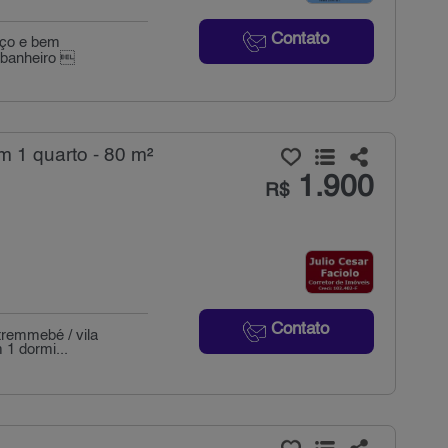
Contato
aço e bem
 banheiro 
 1 quarto - 80 m²
1.900
R$
Contato
 tremmebé / vila
 1 dormi...