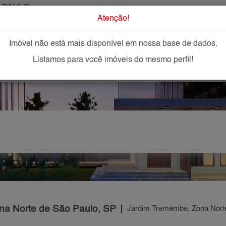
 PAULO
O que Procur
Atenção!
Imóvel não está mais disponível em nossa base de dados.
GAR
IMÓVEIS NOVOS
IMOBILIÁRIAS
OFEREÇA
Listamos para você imóveis do mesmo perfil!
na Norte de São Paulo, SP
Jardim Tremembé, Zona Nort