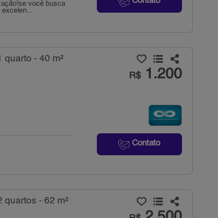
Contato
ização!se você busca
excelen...
 quarto - 40 m²
1.200
R$
Contato
 quartos - 62 m²
2.500