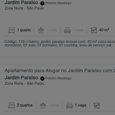
Jardim Paraíso
-
Próximo Mandaqui
Zona Norte - São Paulo
1 quarto
- suíte
- vaga
40 m²
Código: 119-i l bairro: jardim paraíso imóvel com: 40 m² casa ass
dormitório, 01 sala, 01 banheiro, 01 cozinha, area de serviço val...
Apartamento para Alugar no Jardim Paraíso com 
Jardim Paraíso
-
Próximo Mandaqui
Zona Norte - São Paulo
2 quartos
- suíte
1 vaga
-