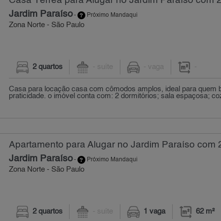
Casa Térrea para Alugar no Jardim Paraíso com 2
Jardim Paraíso
-
Próximo Mandaqui
Zona Norte - São Paulo
2 quartos
- suíte
- vaga
-
Casa para locação casa com cômodos amplos, ideal para quem b
praticidade. o imóvel conta com: 2 dormitórios; sala espaçosa; co
Apartamento para Alugar no Jardim Paraíso com 2
Jardim Paraíso
-
Próximo Mandaqui
Zona Norte - São Paulo
2 quartos
- suíte
1 vaga
62 m²