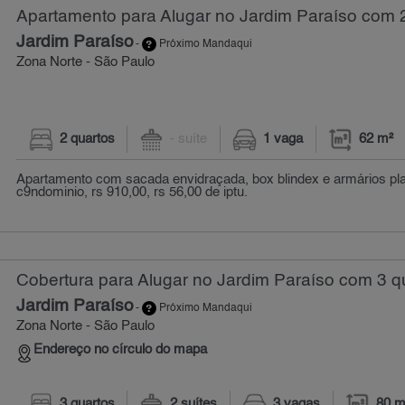
Apartamento para Alugar no Jardim Paraíso com 2
Jardim Paraíso
-
Próximo Mandaqui
Zona Norte - São Paulo
2 quartos
- suíte
1 vaga
62 m²
Apartamento com sacada envidraçada, box blindex e armários pl
c9ndominio, rs 910,00, rs 56,00 de iptu.
Cobertura para Alugar no Jardim Paraíso com 3 qu
Jardim Paraíso
-
Próximo Mandaqui
Zona Norte - São Paulo
Endereço no círculo do mapa
3 quartos
2 suítes
3 vagas
80 m