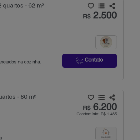
 quartos - 62 m²
2.500
R$
Contato
anejados na cozinha.
artos - 80 m²
6.200
R$
Condomínio: R$ 1.465
²