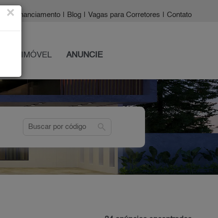
×
a?
|
Financiamento
|
Blog
|
Vagas para Corretores
|
Contato
 SEU IMÓVEL
ANUNCIE
search