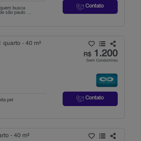
Contato
a quem busca
e são paulo. ...
 quarto - 40 m²
1.200
R$
Sem Condomínio
Contato
ita pet
rto - 40 m²