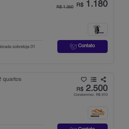
1.180
R$
R$ 1.350
Contato
obrada sobreloja 01
2 quartos
2.500
R$
Condomínio: R$ 910