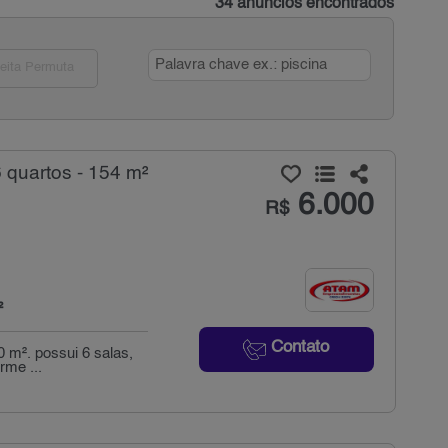
34 anúncios encontrados
eita Permuta
 quartos - 154 m²
6.000
R$
²
Contato
 m². possui 6 salas,
rme ...