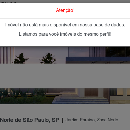
 PAULO
O que Procur
Atenção!
Imóvel não está mais disponível em nossa base de dados.
GAR
IMÓVEIS NOVOS
IMOBILIÁRIAS
OFEREÇA
Listamos para você imóveis do mesmo perfil!
 Norte de São Paulo, SP
Jardim Paraíso, Zona Norte