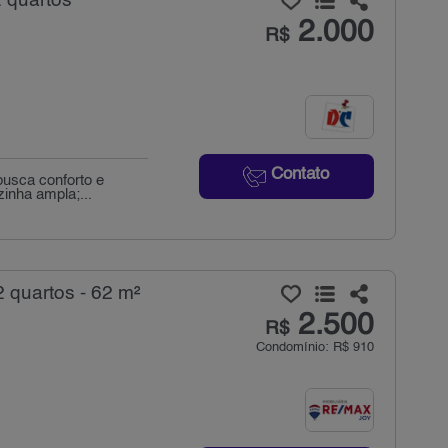
 quartos
2.000
R$
Contato
usca conforto e
zinha ampla;...
 quartos - 62 m²
2.500
R$
Condomínio: R$ 910