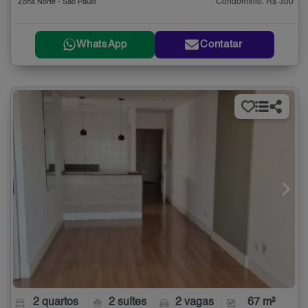
Condomínio: R$ 300
Zona Norte - São Paulo
WhatsApp
Contatar
2 quartos
2 suítes
2 vagas
67 m²