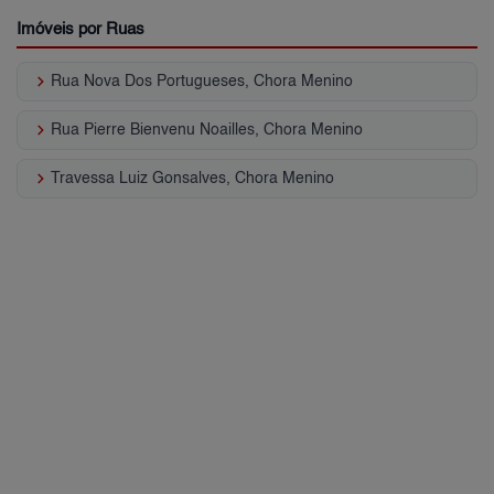
Imóveis por Ruas
keyboard_arrow_right
Rua Nova Dos Portugueses, Chora Menino
keyboard_arrow_right
Rua Pierre Bienvenu Noailles, Chora Menino
keyboard_arrow_right
Travessa Luiz Gonsalves, Chora Menino