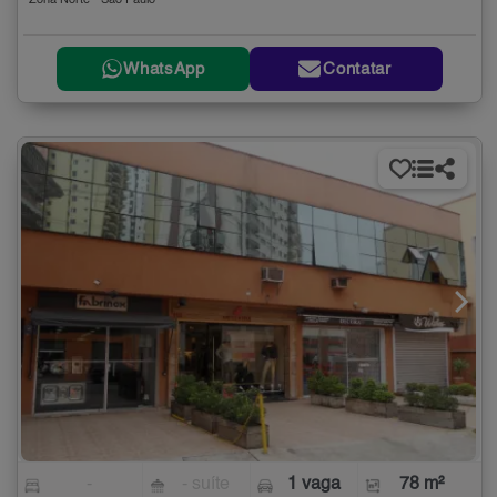
Zona Norte - São Paulo
WhatsApp
Contatar
-
- suíte
1 vaga
78 m²