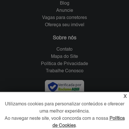
Blog
Anuncie
Vagas para corretores
Ofereça seu imóvel
Sobre nós
Contato
Mapa do Site
Política de Privacidade
Trabalhe Conosco
Verificada por
X
Redes Sociais
Utilizamos cookies para personalizar conteúdos e oferecer
uma melhor experiência.
Ao navegar neste site, você concorda com a nossa
Política
de Cookies
.