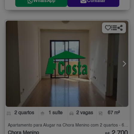
WhatsApp
Contatar
2 quartos
1 suíte
2 vagas
67 m²
Apartamento para Alugar na Chora Menino com 2 quartos - 67 m²
2.700
Chora Menino