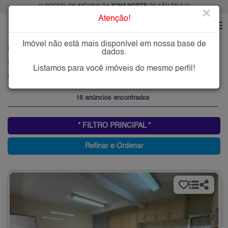
O PORTAL DE IMÓVEIS DA
ZONA NORTE
DE SÃO PAULO
×
Atenção!
Imóvel não está mais disponível em nossa base de
HOME
ZONA NORTE
ALUGAR
CHORA MENINO
dados.
Imóveis para Alugar na Chora Menino, Zona Norte de São Paulo, SP
Listamos para você imóveis do mesmo perfil!
Chora Menino, Zona Norte
16 anúncios encontrados
* FILTRO PRINCIPAL *
Refinar e Ordenar