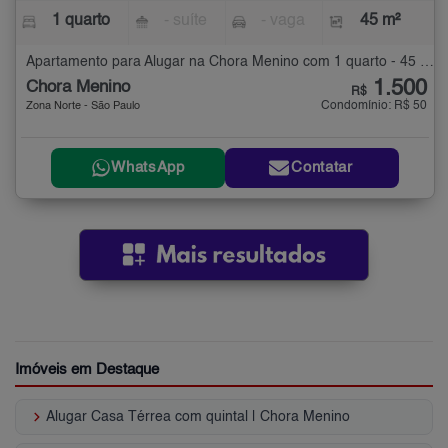
1 quarto
- suíte
- vaga
45 m²
Apartamento para Alugar na Chora Menino com 1 quarto - 45 m²
1.500
Chora Menino
R$
Condomínio: R$ 50
Zona Norte - São Paulo
WhatsApp
Contatar
Imóveis em Destaque
keyboard_arrow_right
Alugar Casa Térrea com quintal | Chora Menino