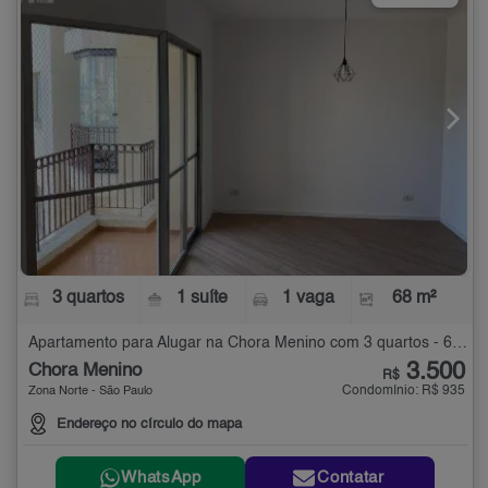
3 quartos
1 suíte
1 vaga
68 m²
Apartamento para Alugar na Chora Menino com 3 quartos - 68 m²
3.500
Chora Menino
R$
Condomínio: R$ 935
Zona Norte - São Paulo
Endereço no círculo do mapa
WhatsApp
Contatar