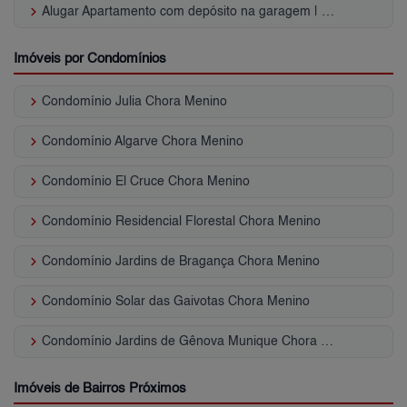
keyboard_arrow_right
Alugar Apartamento com depósito na garagem | Chora Menino
Imóveis por Condomínios
keyboard_arrow_right
Condomínio Julia Chora Menino
keyboard_arrow_right
Condomínio Algarve Chora Menino
keyboard_arrow_right
Condomínio El Cruce Chora Menino
keyboard_arrow_right
Condomínio Residencial Florestal Chora Menino
keyboard_arrow_right
Condomínio Jardins de Bragança Chora Menino
keyboard_arrow_right
Condomínio Solar das Gaivotas Chora Menino
keyboard_arrow_right
Condomínio Jardins de Gênova Munique Chora Menino
Imóveis de Bairros Próximos