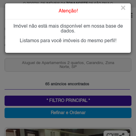
O PORTAL DE IMÓVEIS DA
ZONA NORTE
DE SÃO PAULO
×
Atenção!
Imóvel não está mais disponível em nossa base de
HOME
ZONA NORTE
ALUGAR
CARANDIRU
dados.
Imóveis para Alugar na Carandiru, Zona Norte de São Paulo, SP
Listamos para você imóveis do mesmo perfil!
Carandiru, Zona Norte
Aluguel de Apartamentos 2 quartos, Carandiru, Zona
Norte, SP
65 anúncios encontrados
* FILTRO PRINCIPAL *
Refinar e Ordenar