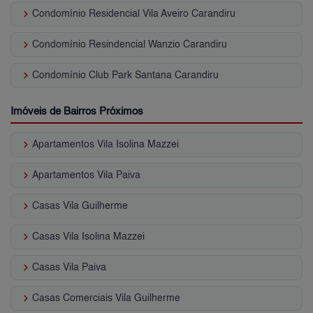
keyboard_arrow_right
Condomínio Residencial Vila Aveiro Carandiru
keyboard_arrow_right
Condomínio Resindencial Wanzio Carandiru
keyboard_arrow_right
Condomínio Club Park Santana Carandiru
Imóveis de Bairros Próximos
keyboard_arrow_right
Apartamentos Vila Isolina Mazzei
keyboard_arrow_right
Apartamentos Vila Paiva
keyboard_arrow_right
Casas Vila Guilherme
keyboard_arrow_right
Casas Vila Isolina Mazzei
keyboard_arrow_right
Casas Vila Paiva
keyboard_arrow_right
Casas Comerciais Vila Guilherme