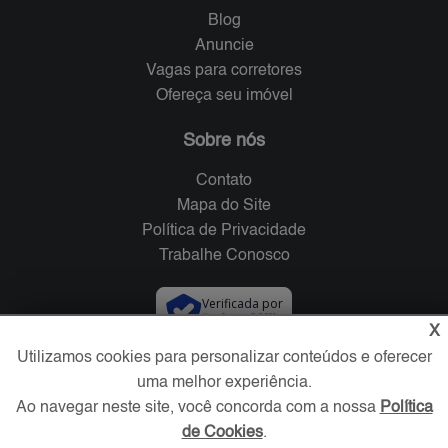
Blog
Anuncie
Vagas para corretores
Ofereça seu imóvel
Sobre nós
Contato
Mapa do Site
Política de Privacidade
Trabalhe Conosco
Verificada por
X
Utilizamos cookies para personalizar conteúdos e oferecer
Redes Sociais
uma melhor experiência.
Ao navegar neste site, você concorda com a nossa
Política
de Cookies
.