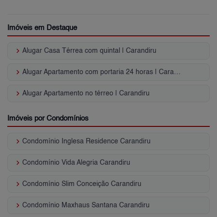
Imóveis em Destaque
keyboard_arrow_right
Alugar Casa Térrea com quintal | Carandiru
keyboard_arrow_right
Alugar Apartamento com portaria 24 horas | Carandiru
keyboard_arrow_right
Alugar Apartamento no térreo | Carandiru
Imóveis por Condomínios
keyboard_arrow_right
Condomínio Inglesa Residence Carandiru
keyboard_arrow_right
Condomínio Vida Alegria Carandiru
keyboard_arrow_right
Condomínio Slim Conceição Carandiru
keyboard_arrow_right
Condomínio Maxhaus Santana Carandiru