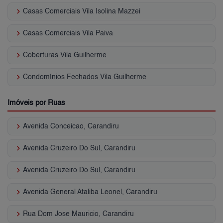
keyboard_arrow_right
Casas Comerciais Vila Isolina Mazzei
keyboard_arrow_right
Casas Comerciais Vila Paiva
keyboard_arrow_right
Coberturas Vila Guilherme
keyboard_arrow_right
Condomínios Fechados Vila Guilherme
Imóveis por Ruas
keyboard_arrow_right
Avenida Conceicao, Carandiru
keyboard_arrow_right
Avenida Cruzeiro Do Sul, Carandiru
keyboard_arrow_right
Avenida Cruzeiro Do Sul, Carandiru
keyboard_arrow_right
Avenida General Ataliba Leonel, Carandiru
keyboard_arrow_right
Rua Dom Jose Mauricio, Carandiru