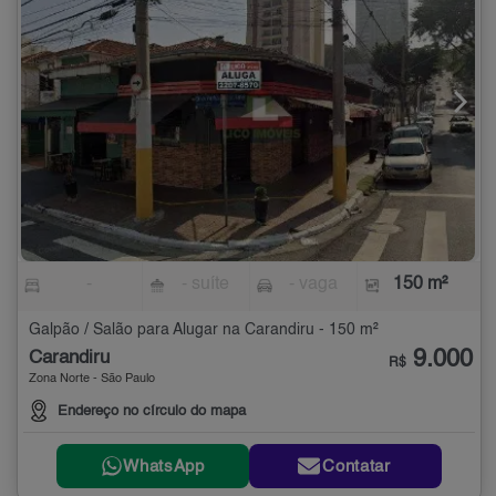
-
- suíte
- vaga
150 m²
Galpão / Salão para Alugar na Carandiru - 150 m²
9.000
Carandiru
R$
Zona Norte - São Paulo
Endereço no círculo do mapa
WhatsApp
Contatar