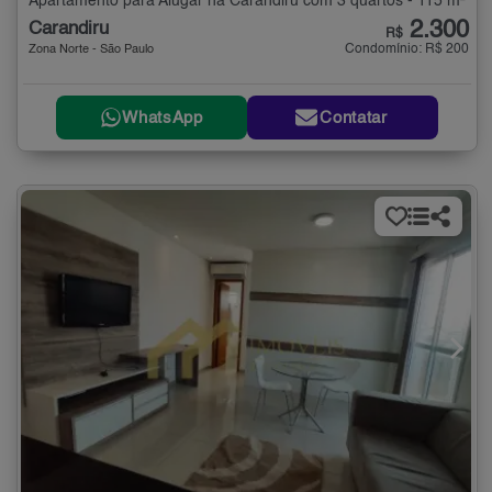
Apartamento para Alugar na Carandiru com 3 quartos - 115 m²
2.300
Carandiru
R$
Condomínio: R$ 200
Zona Norte - São Paulo
WhatsApp
Contatar