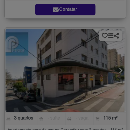
Contatar
3 quartos
- suíte
- vaga
115 m²