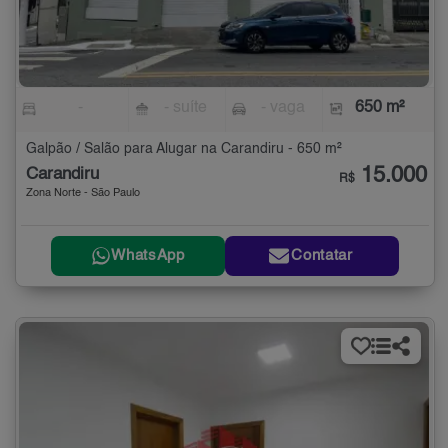
-
- suíte
- vaga
650 m²
Galpão / Salão para Alugar na Carandiru - 650 m²
15.000
Carandiru
R$
Zona Norte - São Paulo
WhatsApp
Contatar