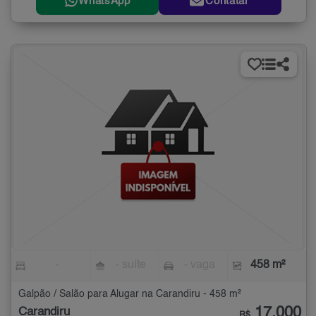
WhatsApp
Contatar
-
- suíte
- vaga
458 m²
Galpão / Salão para Alugar na Carandiru - 458 m²
17.000
Carandiru
R$