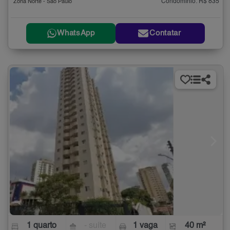
Condomínio: R$ 835
Zona Norte - São Paulo
WhatsApp
Contatar
1 quarto
- suíte
1 vaga
40 m²