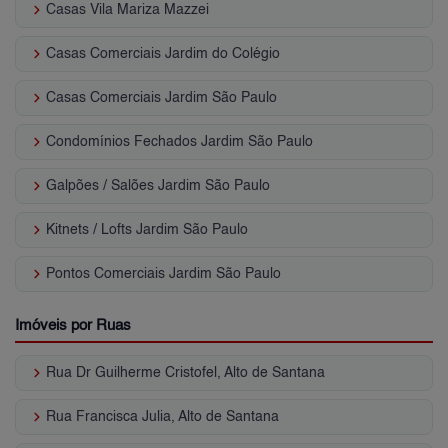
keyboard_arrow_right
Casas Vila Mariza Mazzei
keyboard_arrow_right
Casas Comerciais Jardim do Colégio
keyboard_arrow_right
Casas Comerciais Jardim São Paulo
keyboard_arrow_right
Condomínios Fechados Jardim São Paulo
keyboard_arrow_right
Galpões / Salões Jardim São Paulo
keyboard_arrow_right
Kitnets / Lofts Jardim São Paulo
keyboard_arrow_right
Pontos Comerciais Jardim São Paulo
Imóveis por Ruas
keyboard_arrow_right
Rua Dr Guilherme Cristofel, Alto de Santana
keyboard_arrow_right
Rua Francisca Julia, Alto de Santana