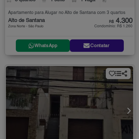
3 quartos
1 suíte
1 vaga
-
Apartamento para Alugar no Alto de Santana com 3 quartos
4.300
Alto de Santana
R$
Condomínio: R$ 1.260
Zona Norte - São Paulo
WhatsApp
Contatar