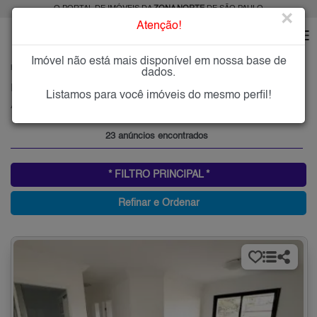
O PORTAL DE IMÓVEIS DA
ZONA NORTE
DE SÃO PAULO
×
Atenção!
Imóvel não está mais disponível em nossa base de
HOME
ZONA NORTE
ALUGAR
ALTO DE SANTANA
dados.
Imóveis para Alugar no Alto de Santana, Zona Norte de São Paulo, SP
Listamos para você imóveis do mesmo perfil!
Alto de Santana, Zona Norte
23 anúncios encontrados
* FILTRO PRINCIPAL *
Refinar e Ordenar