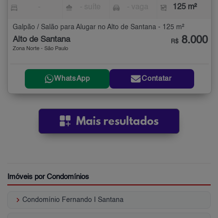
-
- suíte
- vaga
125 m²
Galpão / Salão para Alugar no Alto de Santana - 125 m²
8.000
Alto de Santana
R$
Zona Norte - São Paulo
WhatsApp
Contatar
Imóveis por Condomínios
keyboard_arrow_right
Condomínio Fernando I Santana