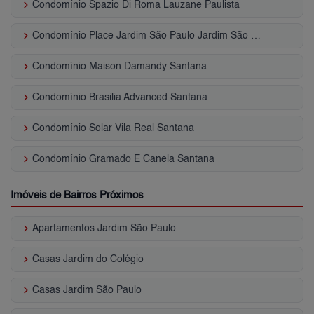
keyboard_arrow_right
Condomínio Spazio Di Roma Lauzane Paulista
keyboard_arrow_right
Condomínio Place Jardim São Paulo Jardim São Paulo (Zona Norte)
keyboard_arrow_right
Condomínio Maison Damandy Santana
keyboard_arrow_right
Condomínio Brasilia Advanced Santana
keyboard_arrow_right
Condomínio Solar Vila Real Santana
keyboard_arrow_right
Condomínio Gramado E Canela Santana
Imóveis de Bairros Próximos
keyboard_arrow_right
Apartamentos Jardim São Paulo
keyboard_arrow_right
Casas Jardim do Colégio
keyboard_arrow_right
Casas Jardim São Paulo