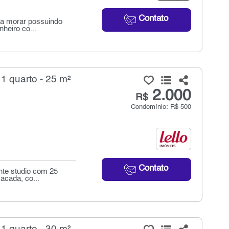
Contato
ara morar possuindo
heiro co...
 1 quarto - 25 m²
2.000
R$
Condomínio: R$ 500
Contato
nte studio com 25
acada, co...