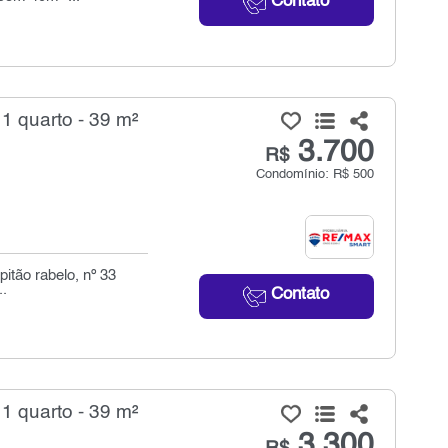
Contato
 1 quarto - 39 m²
3.700
R$
Condomínio: R$ 500
itão rabelo, nº 33
..
Contato
 1 quarto - 39 m²
3.300