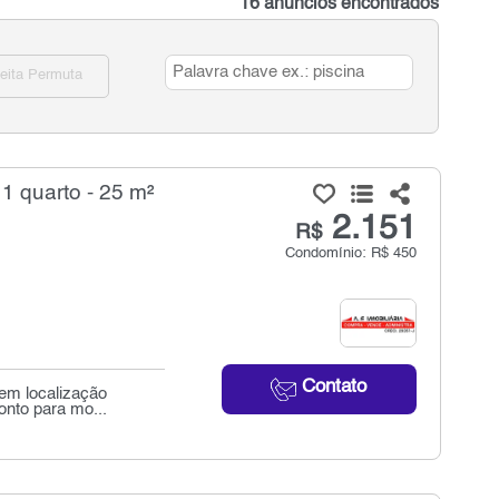
16 anúncios encontrados
eita Permuta
 1 quarto - 25 m²
2.151
R$
Condomínio: R$ 450
Contato
 em localização
onto para mo...