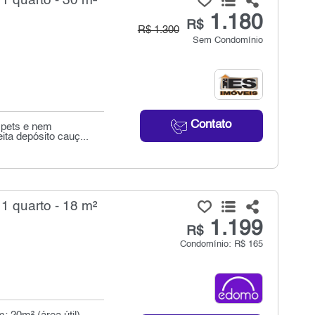
 1 quarto - 30 m²
1.180
R$
R$ 1.300
Sem Condomínio
Contato
a pets e nem
ta depósito cauç...
 1 quarto - 18 m²
1.199
R$
Condomínio: R$ 165