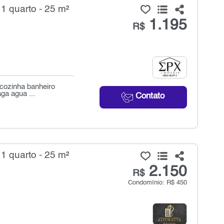
 1 quarto - 25 m²
1.195
R$
 cozinha banheiro
ga agua ...
Contato
 1 quarto - 25 m²
2.150
R$
Condomínio: R$ 450