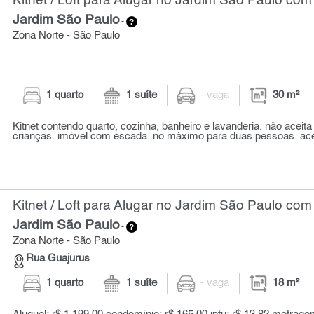
Kitnet / Loft para Alugar no Jardim São Paulo com
Jardim São Paulo
-
Zona Norte - São Paulo
1 quarto
1 suíte
- vaga
30 m²
Kitnet contendo quarto, cozinha, banheiro e lavanderia. não aceit
crianças. imóvel com escada. no máximo para duas pessoas. acei
Kitnet / Loft para Alugar no Jardim São Paulo com
Jardim São Paulo
-
Zona Norte - São Paulo
Rua Guajurus
1 quarto
1 suíte
- vaga
18 m²