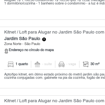
Aluguel: r$ 1.199,00 condomínio: r$ 165,00 iptu: r$ 13,82 metragem
1 dormitório/cozinha - 1 banheiro sobre o condomínio - a luz é indi.
Kitnet / Loft para Alugar no Jardim São Paulo com
Jardim São Paulo
-
Zona Norte - São Paulo
Endereço no círculo do mapa
1 quarto
- suíte
- vaga
30 m²
Apto/tipo kitnet, em ótimo estado próximo do metrô jardim são pau
cozinha conjugadas com. gabinete na pia da cozinha, fogão de indu
Kitnet / Loft para Alugar no Jardim São Paulo com