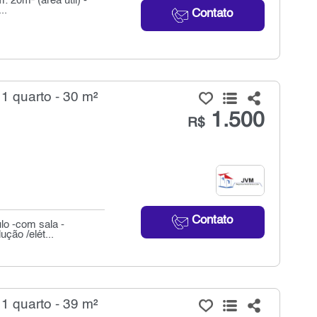
: 20m² (área útil) -
..
Contato
 1 quarto - 30 m²
1.500
R$
Contato
lo -com sala -
ção /elét...
 1 quarto - 39 m²