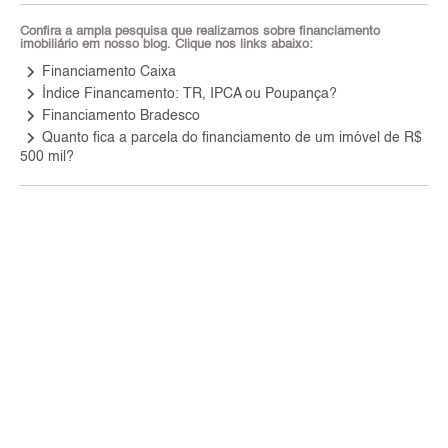
Confira a ampla pesquisa que realizamos sobre financiamento
imobiliário em nosso blog. Clique nos links abaixo:
keyboard_arrow_right
Financiamento Caixa
keyboard_arrow_right
Índice Financamento: TR, IPCA ou Poupança?
keyboard_arrow_right
Financiamento Bradesco
keyboard_arrow_right
Quanto fica a parcela do financiamento de um imóvel de R$
500 mil?