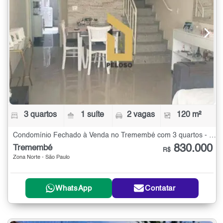
3 quartos
1 suíte
2 vagas
120 m²
Condomínio Fechado à Venda no Tremembé com 3 quartos - 120 m²
830.000
Tremembé
R$
Zona Norte - São Paulo
WhatsApp
Contatar