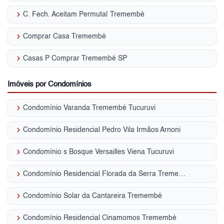
keyboard_arrow_right
C. Fech. Aceitam Permuta| Tremembé
keyboard_arrow_right
Comprar Casa Tremembé
keyboard_arrow_right
Casas P Comprar Tremembé SP
Imóveis por Condomínios
keyboard_arrow_right
Condomínio Varanda Tremembé Tucuruvi
keyboard_arrow_right
Condomínio Residencial Pedro Vila Irmãos Arnoni
keyboard_arrow_right
Condomínio s Bosque Versailles Viena Tucuruvi
keyboard_arrow_right
Condomínio Residencial Florada da Serra Tremembé
keyboard_arrow_right
Condomínio Solar da Cantareira Tremembé
keyboard_arrow_right
Condomínio Residencial Cinamomos Tremembé