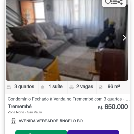
3 quartos
1 suíte
2 vagas
96 m²
Condomínio Fechado à Venda no Tremembé com 3 quartos - 96 m²
650.000
Tremembé
R$
Zona Norte - São Paulo
AVENIDA VEREADOR ÂNGELO BORTOLO , 60