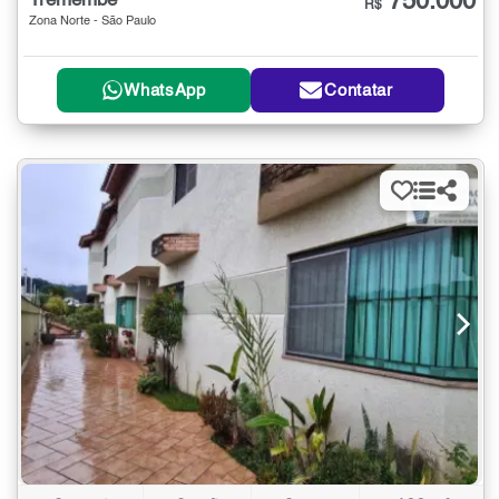
750.000
Tremembé
R$
Zona Norte - São Paulo
WhatsApp
Contatar