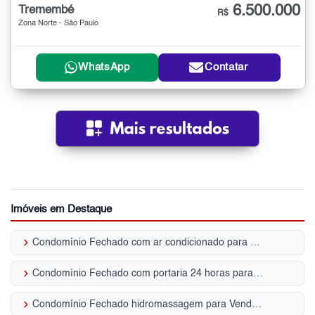
6.500.000
Tremembé
R$
Zona Norte - São Paulo
WhatsApp
Contatar
Imóveis em Destaque
keyboard_arrow_right
Condomínio Fechado com ar condicionado para Venda | Tremembé
keyboard_arrow_right
Condomínio Fechado com portaria 24 horas para Venda | Tremembé
keyboard_arrow_right
Condomínio Fechado hidromassagem para Venda | Tremembé