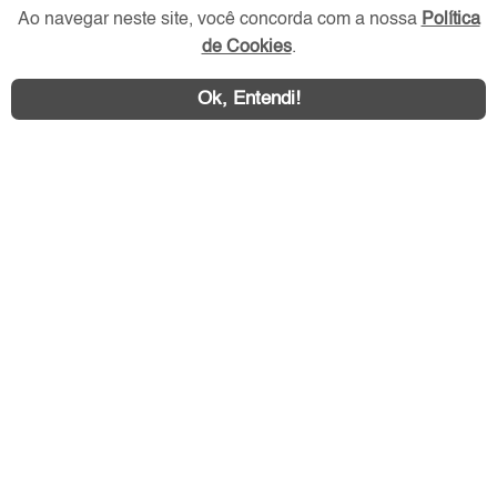
Ao navegar neste site, você concorda com a nossa
Política
de Cookies
.
Redes Sociais
Ok, Entendi!
Área exclusiva aos anunciantes,
acesse sua conta: