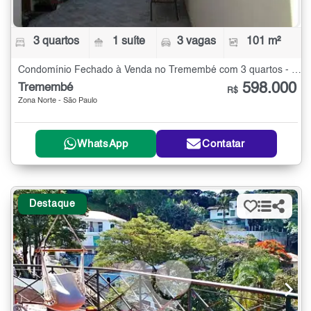
3 quartos
1 suíte
3 vagas
101 m²
Condomínio Fechado à Venda no Tremembé com 3 quartos - 101 m²
598.000
Tremembé
R$
Zona Norte - São Paulo
WhatsApp
Contatar
Destaque