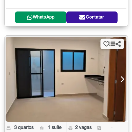
WhatsApp
Contatar
3 quartos
1 suíte
2 vagas
-