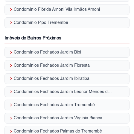
keyboard_arrow_right
Condomínio Flórida Arnoni Vila Irmãos Arnoni
keyboard_arrow_right
Condomínio Pipo Tremembé
Imóveis de Bairros Próximos
keyboard_arrow_right
Condomínios Fechados Jardim Bibi
keyboard_arrow_right
Condomínios Fechados Jardim Floresta
keyboard_arrow_right
Condomínios Fechados Jardim Ibiratiba
keyboard_arrow_right
Condomínios Fechados Jardim Leonor Mendes de Barros
keyboard_arrow_right
Condomínios Fechados Jardim Tremembé
keyboard_arrow_right
Condomínios Fechados Jardim Virginia Bianca
keyboard_arrow_right
Condomínios Fechados Palmas do Tremembé