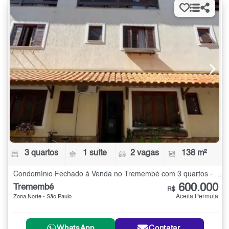
3 quartos
1 suíte
2 vagas
138 m²
Condomínio Fechado à Venda no Tremembé com 3 quartos - 138 m²
600.000
Tremembé
R$
Aceita Permuta
Zona Norte - São Paulo
WhatsApp
Contatar