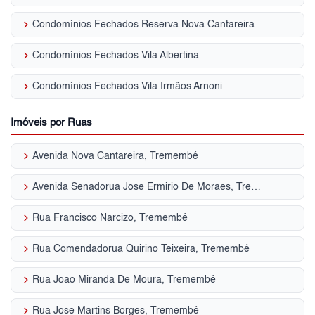
keyboard_arrow_right
Condomínios Fechados Reserva Nova Cantareira
keyboard_arrow_right
Condomínios Fechados Vila Albertina
keyboard_arrow_right
Condomínios Fechados Vila Irmãos Arnoni
Imóveis por Ruas
keyboard_arrow_right
Avenida Nova Cantareira, Tremembé
keyboard_arrow_right
Avenida Senadorua Jose Ermirio De Moraes, Tremembé
keyboard_arrow_right
Rua Francisco Narcizo, Tremembé
keyboard_arrow_right
Rua Comendadorua Quirino Teixeira, Tremembé
keyboard_arrow_right
Rua Joao Miranda De Moura, Tremembé
keyboard_arrow_right
Rua Jose Martins Borges, Tremembé