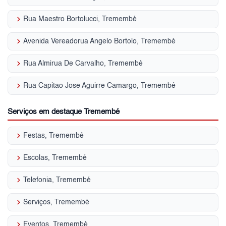
keyboard_arrow_right
Rua Maestro Bortolucci, Tremembé
keyboard_arrow_right
Avenida Vereadorua Angelo Bortolo, Tremembé
keyboard_arrow_right
Rua Almirua De Carvalho, Tremembé
keyboard_arrow_right
Rua Capitao Jose Aguirre Camargo, Tremembé
Serviços em destaque Tremembé
keyboard_arrow_right
Festas, Tremembé
keyboard_arrow_right
Escolas, Tremembé
keyboard_arrow_right
Telefonia, Tremembé
keyboard_arrow_right
Serviços, Tremembé
keyboard_arrow_right
Eventos, Tremembé