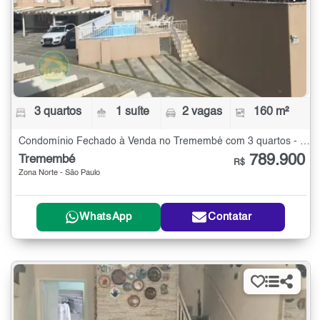
3 quartos
1 suíte
2 vagas
160 m²
Condomínio Fechado à Venda no Tremembé com 3 quartos - 160 m²
789.900
Tremembé
R$
Zona Norte - São Paulo
WhatsApp
Contatar