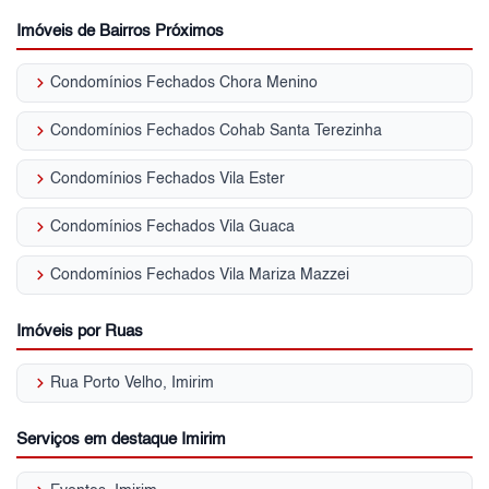
Imóveis de Bairros Próximos
keyboard_arrow_right
Condomínios Fechados Chora Menino
keyboard_arrow_right
Condomínios Fechados Cohab Santa Terezinha
keyboard_arrow_right
Condomínios Fechados Vila Ester
keyboard_arrow_right
Condomínios Fechados Vila Guaca
keyboard_arrow_right
Condomínios Fechados Vila Mariza Mazzei
Imóveis por Ruas
keyboard_arrow_right
Rua Porto Velho, Imirim
Serviços em destaque Imirim