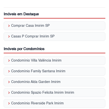
Imóveis em Destaque
keyboard_arrow_right
Comprar Casa Imirim SP
keyboard_arrow_right
Casas P Comprar Imirim SP
Imóveis por Condomínios
keyboard_arrow_right
Condomínio Villa Valência Imirim
keyboard_arrow_right
Condomínio Family Santana Imirim
keyboard_arrow_right
Condomínio Alda Garden Imirim
keyboard_arrow_right
Condomínio Spazio Felicita Imirim Imirim
keyboard_arrow_right
Condomínio Riverside Park Imirim