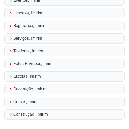
keyboard_arrow_right
Eventos, Imirim
keyboard_arrow_right
Limpeza, Imirim
keyboard_arrow_right
Segurança, Imirim
keyboard_arrow_right
Serviços, Imirim
keyboard_arrow_right
Telefonia, Imirim
keyboard_arrow_right
Fotos E Vídeos, Imirim
keyboard_arrow_right
Escolas, Imirim
keyboard_arrow_right
Decoração, Imirim
keyboard_arrow_right
Cursos, Imirim
keyboard_arrow_right
Construção, Imirim