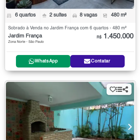
6 quartos
2 suítes
8 vagas
480 m²
Sobrado à Venda no Jardim França com 6 quartos - 480 m²
1.450.000
Jardim França
R$
Zona Norte - São Paulo
WhatsApp
Contatar