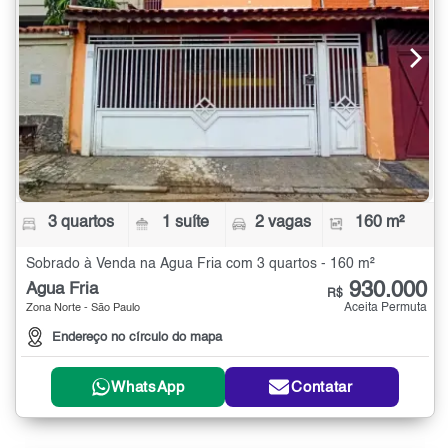
3 quartos
1 suíte
2 vagas
160 m²
Sobrado à Venda na Água Fria com 3 quartos - 160 m²
930.000
Água Fria
R$
Aceita Permuta
Zona Norte - São Paulo
Endereço no círculo do mapa
WhatsApp
Contatar