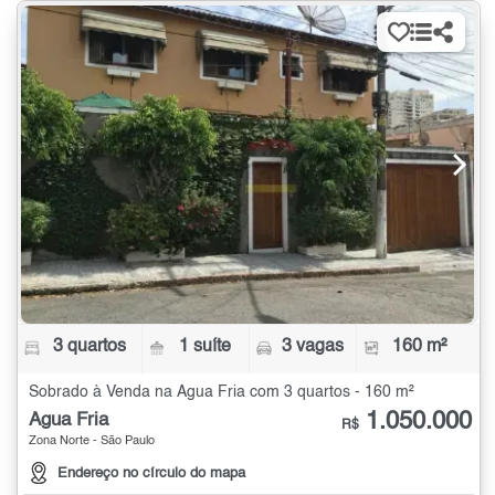
3 quartos
1 suíte
3 vagas
160 m²
Sobrado à Venda na Água Fria com 3 quartos - 160 m²
1.050.000
Água Fria
R$
Zona Norte - São Paulo
Endereço no círculo do mapa