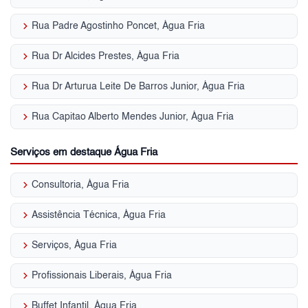
keyboard_arrow_right
Rua Padre Agostinho Poncet, Água Fria
keyboard_arrow_right
Rua Dr Alcides Prestes, Água Fria
keyboard_arrow_right
Rua Dr Arturua Leite De Barros Junior, Água Fria
keyboard_arrow_right
Rua Capitao Alberto Mendes Junior, Água Fria
Serviços em destaque Água Fria
keyboard_arrow_right
Consultoria, Água Fria
keyboard_arrow_right
Assistência Técnica, Água Fria
keyboard_arrow_right
Serviços, Água Fria
keyboard_arrow_right
Profissionais Liberais, Água Fria
keyboard_arrow_right
Buffet Infantil, Água Fria