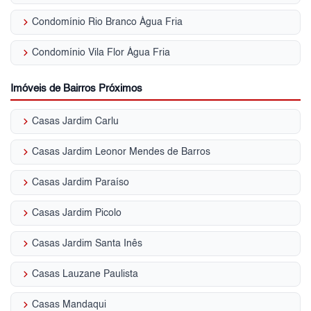
keyboard_arrow_right
Condomínio Rio Branco Água Fria
keyboard_arrow_right
Condomínio Vila Flor Água Fria
Imóveis de Bairros Próximos
keyboard_arrow_right
Casas Jardim Carlu
keyboard_arrow_right
Casas Jardim Leonor Mendes de Barros
keyboard_arrow_right
Casas Jardim Paraíso
keyboard_arrow_right
Casas Jardim Picolo
keyboard_arrow_right
Casas Jardim Santa Inês
keyboard_arrow_right
Casas Lauzane Paulista
keyboard_arrow_right
Casas Mandaqui