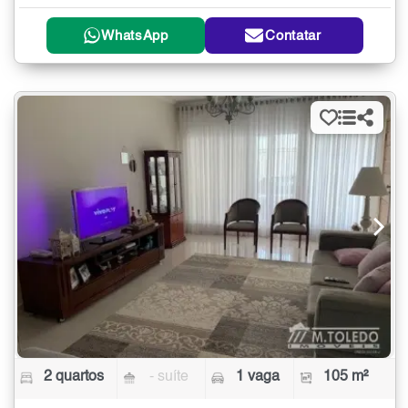
WhatsApp
Contatar
2 quartos
- suíte
1 vaga
105 m²