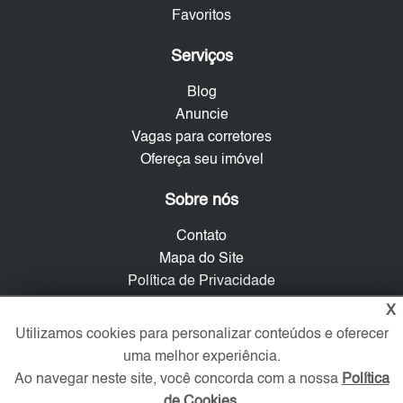
Favoritos
Serviços
Blog
Anuncie
Vagas para corretores
Ofereça seu imóvel
Sobre nós
Contato
Mapa do Site
Política de Privacidade
Trabalhe Conosco
X
Utilizamos cookies para personalizar conteúdos e oferecer
Verificada por
uma melhor experiência.
Ao navegar neste site, você concorda com a nossa
Política
de Cookies
.