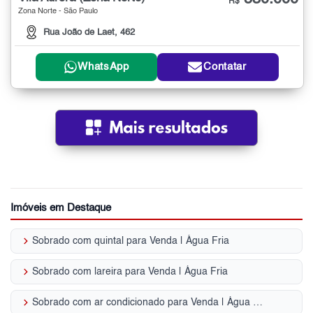
R$
Zona Norte - São Paulo
Rua João de Laet, 462
WhatsApp
Contatar
Imóveis em Destaque
keyboard_arrow_right
Sobrado com quintal para Venda | Água Fria
keyboard_arrow_right
Sobrado com lareira para Venda | Água Fria
keyboard_arrow_right
Sobrado com ar condicionado para Venda | Água Fria