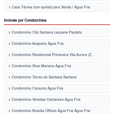
keyboard_arrow_right
Casa Térrea com quintal para Venda | Água Fria
Imóveis por Condomínios
keyboard_arrow_right
Condomínio City Santana Lauzane Paulista
keyboard_arrow_right
Condomínio Acapulco Água Fria
keyboard_arrow_right
Condomínio Residencial Primavera Vila Aurora (Zona Norte)
keyboard_arrow_right
Condomínio Ilhas Mariana Água Fria
keyboard_arrow_right
Condomínio Terras de Santana Santana
keyboard_arrow_right
Condomínio Carauna Água Fria
keyboard_arrow_right
Condomínio Veredas Cantareira Água Fria
keyboard_arrow_right
Condomínio Brasília Offices Água Fria Água Fria