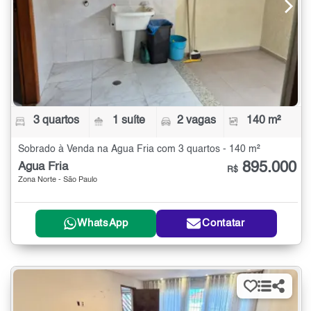
3 quartos
1 suíte
2 vagas
140 m²
Sobrado à Venda na Água Fria com 3 quartos - 140 m²
895.000
Água Fria
R$
Zona Norte - São Paulo
WhatsApp
Contatar