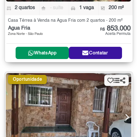
2 quartos
- suíte
1 vaga
200 m²
Casa Térrea à Venda na Água Fria com 2 quartos - 200 m²
853.000
Água Fria
R$
Aceita Permuta
Zona Norte - São Paulo
WhatsApp
Contatar
Oportunidade