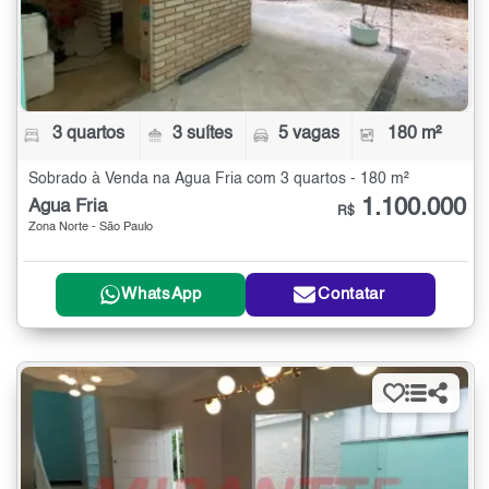
3 quartos
3 suítes
5 vagas
180 m²
Sobrado à Venda na Água Fria com 3 quartos - 180 m²
1.100.000
Água Fria
R$
Zona Norte - São Paulo
WhatsApp
Contatar