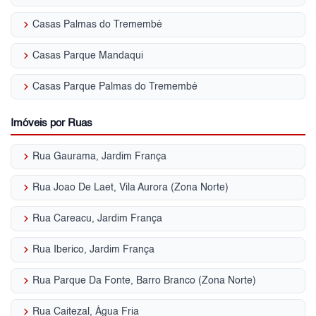
keyboard_arrow_right
Casas Palmas do Tremembé
keyboard_arrow_right
Casas Parque Mandaqui
keyboard_arrow_right
Casas Parque Palmas do Tremembé
Imóveis por Ruas
keyboard_arrow_right
Rua Gaurama, Jardim França
keyboard_arrow_right
Rua Joao De Laet, Vila Aurora (Zona Norte)
keyboard_arrow_right
Rua Careacu, Jardim França
keyboard_arrow_right
Rua Iberico, Jardim França
keyboard_arrow_right
Rua Parque Da Fonte, Barro Branco (Zona Norte)
keyboard_arrow_right
Rua Caitezal, Água Fria