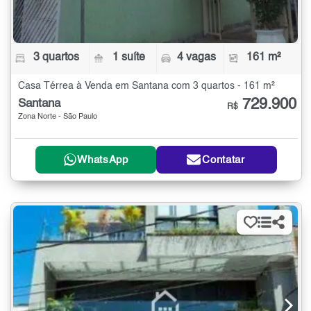
3 quartos
1 suíte
4 vagas
161 m²
Casa Térrea à Venda em Santana com 3 quartos - 161 m²
729.900
Santana
R$
Zona Norte - São Paulo
WhatsApp
Contatar