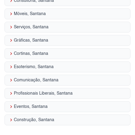
keyboard_arrow_right
Consultoria, Santana
keyboard_arrow_right
Móveis, Santana
keyboard_arrow_right
Serviços, Santana
keyboard_arrow_right
Gráficas, Santana
keyboard_arrow_right
Cortinas, Santana
keyboard_arrow_right
Esoterismo, Santana
keyboard_arrow_right
Comunicação, Santana
keyboard_arrow_right
Profissionais Liberais, Santana
keyboard_arrow_right
Eventos, Santana
keyboard_arrow_right
Construção, Santana