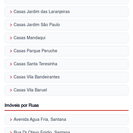
keyboard_arrow_right
Casas Jardim das Laranjeiras
keyboard_arrow_right
Casas Jardim São Paulo
keyboard_arrow_right
Casas Mandaqui
keyboard_arrow_right
Casas Parque Peruche
keyboard_arrow_right
Casas Santa Teresinha
keyboard_arrow_right
Casas Vila Bandeirantes
keyboard_arrow_right
Casas Vila Baruel
Imóveis por Ruas
keyboard_arrow_right
Avenida Agua Fria, Santana
keyboard_arrow_right
Rua Dr Olavo Egidio, Santana