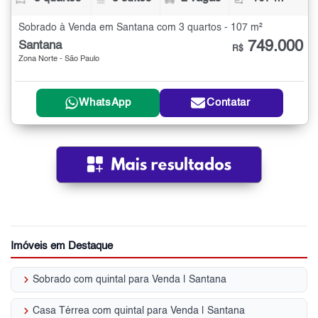
Sobrado à Venda em Santana com 3 quartos - 107 m²
749.000
Santana
R$
Zona Norte - São Paulo
WhatsApp
Contatar
Imóveis em Destaque
keyboard_arrow_right
Sobrado com quintal para Venda | Santana
keyboard_arrow_right
Casa Térrea com quintal para Venda | Santana