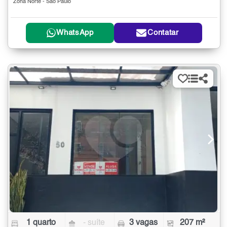
Zona Norte - São Paulo
WhatsApp
Contatar
1 quarto
- suíte
3 vagas
207 m²