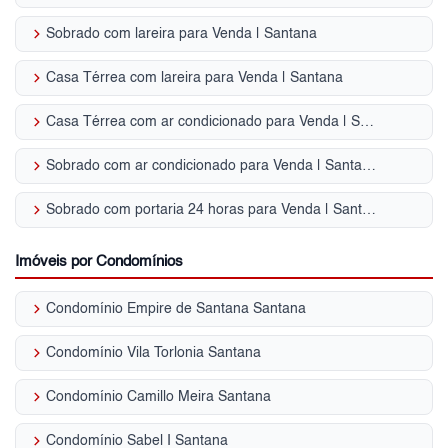
keyboard_arrow_right
Sobrado com lareira para Venda | Santana
keyboard_arrow_right
Casa Térrea com lareira para Venda | Santana
keyboard_arrow_right
Casa Térrea com ar condicionado para Venda | Santana
keyboard_arrow_right
Sobrado com ar condicionado para Venda | Santana
keyboard_arrow_right
Sobrado com portaria 24 horas para Venda | Santana
Imóveis por Condomínios
keyboard_arrow_right
Condomínio Empire de Santana Santana
keyboard_arrow_right
Condomínio Vila Torlonia Santana
keyboard_arrow_right
Condomínio Camillo Meira Santana
keyboard_arrow_right
Condomínio Sabel I Santana