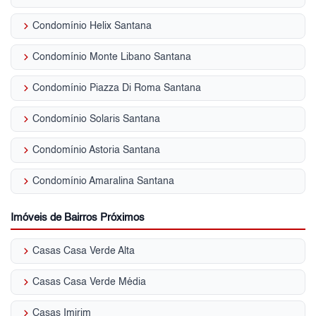
keyboard_arrow_right
Condomínio Helix Santana
keyboard_arrow_right
Condomínio Monte Libano Santana
keyboard_arrow_right
Condomínio Piazza Di Roma Santana
keyboard_arrow_right
Condomínio Solaris Santana
keyboard_arrow_right
Condomínio Astoria Santana
keyboard_arrow_right
Condomínio Amaralina Santana
Imóveis de Bairros Próximos
keyboard_arrow_right
Casas Casa Verde Alta
keyboard_arrow_right
Casas Casa Verde Média
keyboard_arrow_right
Casas Imirim