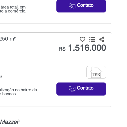
Contato
área total, em
to a comércio...
 250 m²
1.516.000
R$
²
Contato
lização no bairro da
 bancos....
 Mazzei
"