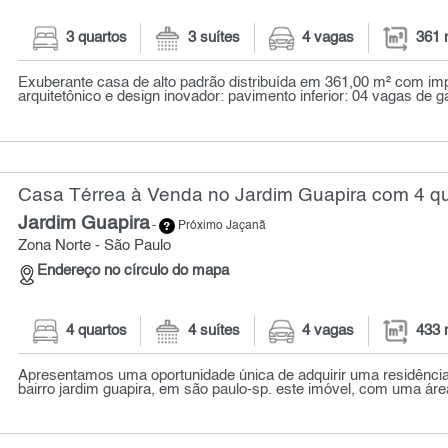
3 quartos
3 suítes
4 vagas
361 
Exuberante casa de alto padrão distribuída em 361,00 m² com im
arquitetônico e design inovador: pavimento inferior: 04 vagas de ga
Casa Térrea à Venda no Jardim Guapira com 4 qu
Jardim Guapira
-
Próximo Jaçanã
Zona Norte - São Paulo
Endereço no círculo do mapa
4 quartos
4 suítes
4 vagas
433 
Apresentamos uma oportunidade única de adquirir uma residência
bairro jardim guapira, em são paulo-sp. este imóvel, com uma área