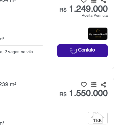
 454 m²
1.249.000
R$
Aceita Permuta
m²
Contato
na, 2 vagas na vila
 239 m²
1.550.000
R$
m²