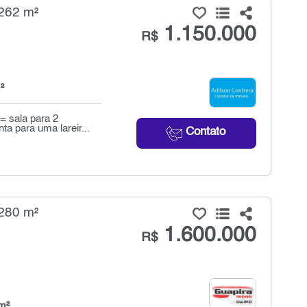
 262 m²
1.150.000
R$
²
= sala para 2
 para uma lareir...
Contato
 280 m²
1.600.000
R$
m²