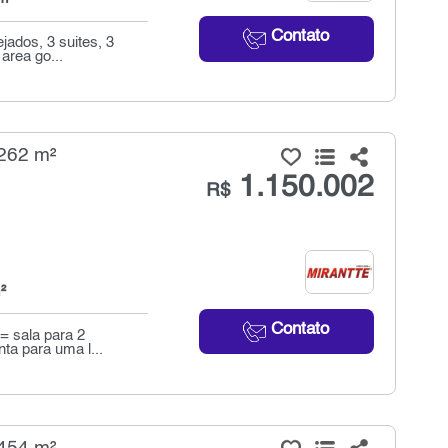
Contato
ados, 3 suites, 3
area go...
 262 m²
1.150.002
R$
²
Contato
= sala para 2
a para uma l...