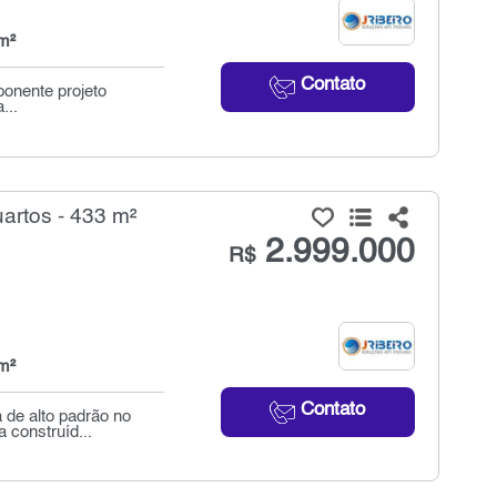
m²
Contato
ponente projeto
...
artos - 433 m²
2.999.000
R$
m²
Contato
 de alto padrão no
 construíd...