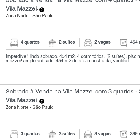
Sobrado à Venda na Vila Mazzei com 4 quartos -
Vila Mazzei
-
Zona Norte - São Paulo
4 quartos
2 suítes
2 vagas
454 
Imperdível! lindo sobrado, 454 m2, 4 dormitórios. (2 suítes), pisci
mazzei! amplo sobrado, 454 m2 de área construída, ventilad...
Sobrado à Venda na Vila Mazzei com 3 quartos -
Vila Mazzei
-
Zona Norte - São Paulo
3 quartos
3 suítes
3 vagas
239 