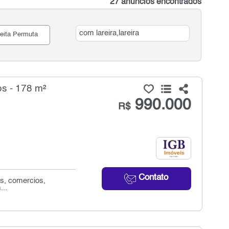
27 anúncios encontrados
eita Permuta
s - 178 m²
990.000
R$
Contato
as, comercios,
...