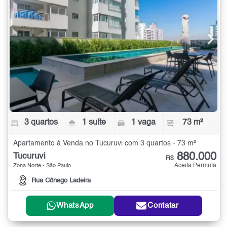
3 quartos
1 suíte
1 vaga
73 m²
Apartamento à Venda no Tucuruvi com 3 quartos - 73 m²
880.000
Tucuruvi
R$
Aceita Permuta
Zona Norte - São Paulo
Rua Cônego Ladeira
WhatsApp
Contatar