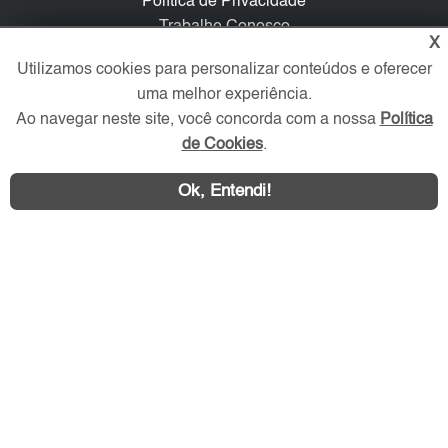
Política de Privacidade
Trabalhe Conosco
X
Utilizamos cookies para personalizar conteúdos e oferecer
Verificada por
uma melhor experiência.
Ao navegar neste site, você concorda com a nossa
Política
Redes Sociais
de Cookies
.
Ok, Entendi!
Área exclusiva aos anunciantes,
acesse sua conta: