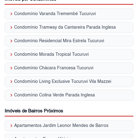
keyboard_arrow_right
Condomínio Varanda Tremembé Tucuruvi
keyboard_arrow_right
Condomínio Tramway da Cantareira Parada Inglesa
keyboard_arrow_right
Condomínio Residencial Mira Estrela Tucuruvi
keyboard_arrow_right
Condomínio Morada Tropical Tucuruvi
keyboard_arrow_right
Condomínio Chácara Francesa Tucuruvi
keyboard_arrow_right
Condomínio Living Exclusive Tucuruvi Vila Mazzei
keyboard_arrow_right
Condomínio Colina Verde Parada Inglesa
Imóveis de Bairros Próximos
keyboard_arrow_right
Apartamentos Jardim Leonor Mendes de Barros