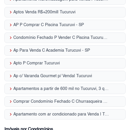
keyboard_arrow_right
Aptos Venda R$+200mil| Tucuruvi
keyboard_arrow_right
AP P Comprar C Piscina Tucuruvi - SP
keyboard_arrow_right
Condomínio Fechado P Vender C Piscina Tucuruvi - SP
keyboard_arrow_right
Ap Para Venda C Academia Turucuvi - SP
keyboard_arrow_right
Apto P Comprar Tucuruvi
keyboard_arrow_right
Ap c/ Varanda Gourmet p/ Venda| Tucuruvi
keyboard_arrow_right
Apartamentos a partir de 600 mil no Tucuruvi, 3 quartos, Zona Norte, SP
keyboard_arrow_right
Comprar Condomínio Fechado C Churrasqueira Tucuruvi - SP
keyboard_arrow_right
Apartamento com ar condicionado para Venda | Tucuruvi
Imóveis por Condomínios