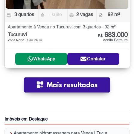
3 quartos
- suíte
2 vagas
92 m²
Apartamento à Venda no Tucuruvi com 3 quartos - 92 m²
683.000
Tucuruvi
R$
Aceita Permuta
Zona Norte - São Paulo
WhatsApp
Contatar
Imóveis em Destaque
keyboard_arrow_right
Apartamento hidromassagem para Venda | Tucuruvi