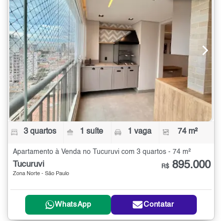
3 quartos
1 suíte
1 vaga
74 m²
Apartamento à Venda no Tucuruvi com 3 quartos - 74 m²
895.000
Tucuruvi
R$
Zona Norte - São Paulo
WhatsApp
Contatar