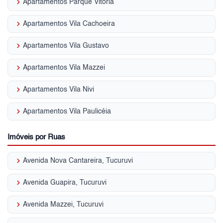
keyboard_arrow_right
Apartamentos Parque Vitória
keyboard_arrow_right
Apartamentos Vila Cachoeira
keyboard_arrow_right
Apartamentos Vila Gustavo
keyboard_arrow_right
Apartamentos Vila Mazzei
keyboard_arrow_right
Apartamentos Vila Nivi
keyboard_arrow_right
Apartamentos Vila Paulicéia
Imóveis por Ruas
keyboard_arrow_right
Avenida Nova Cantareira, Tucuruvi
keyboard_arrow_right
Avenida Guapira, Tucuruvi
keyboard_arrow_right
Avenida Mazzei, Tucuruvi