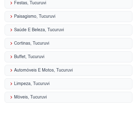
keyboard_arrow_right
Festas, Tucuruvi
keyboard_arrow_right
Paisagismo, Tucuruvi
keyboard_arrow_right
Saúde E Beleza, Tucuruvi
keyboard_arrow_right
Cortinas, Tucuruvi
keyboard_arrow_right
Buffet, Tucuruvi
keyboard_arrow_right
Automóveis E Motos, Tucuruvi
keyboard_arrow_right
Limpeza, Tucuruvi
keyboard_arrow_right
Móveis, Tucuruvi