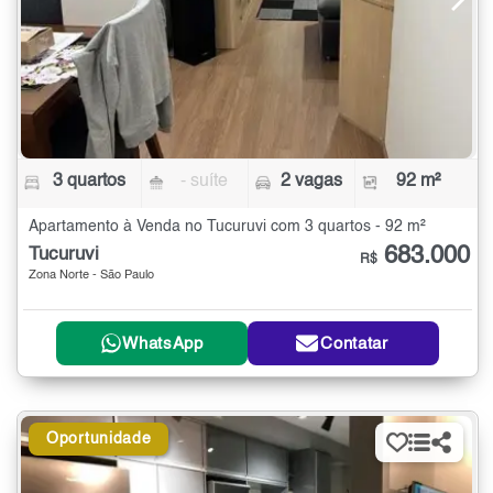
3 quartos
- suíte
2 vagas
92 m²
Apartamento à Venda no Tucuruvi com 3 quartos - 92 m²
683.000
Tucuruvi
R$
Zona Norte - São Paulo
WhatsApp
Contatar
Oportunidade