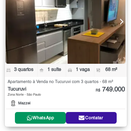
3 quartos
1 suíte
1 vaga
68 m²
Apartamento à Venda no Tucuruvi com 3 quartos - 68 m²
749.000
Tucuruvi
R$
Zona Norte - São Paulo
Mazzei
WhatsApp
Contatar