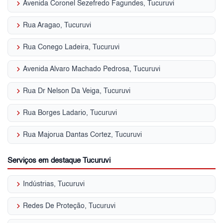
keyboard_arrow_right
Avenida Coronel Sezefredo Fagundes, Tucuruvi
keyboard_arrow_right
Rua Aragao, Tucuruvi
keyboard_arrow_right
Rua Conego Ladeira, Tucuruvi
keyboard_arrow_right
Avenida Alvaro Machado Pedrosa, Tucuruvi
keyboard_arrow_right
Rua Dr Nelson Da Veiga, Tucuruvi
keyboard_arrow_right
Rua Borges Ladario, Tucuruvi
keyboard_arrow_right
Rua Majorua Dantas Cortez, Tucuruvi
Serviços em destaque Tucuruvi
keyboard_arrow_right
Indústrias, Tucuruvi
keyboard_arrow_right
Redes De Proteção, Tucuruvi