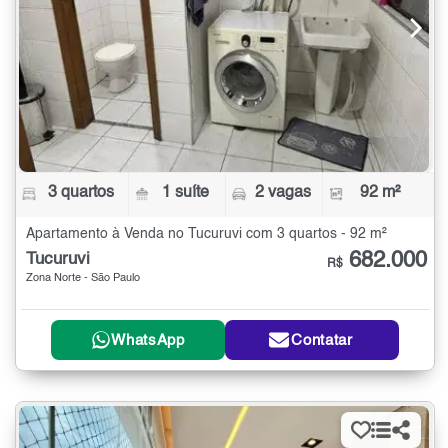
3 quartos
1 suíte
2 vagas
92 m²
Apartamento à Venda no Tucuruvi com 3 quartos - 92 m²
682.000
Tucuruvi
R$
Zona Norte - São Paulo
WhatsApp
Contatar