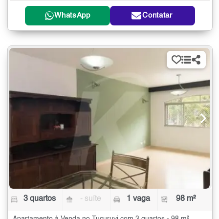
WhatsApp
Contatar
3 quartos
- suíte
1 vaga
98 m²
Apartamento à Venda no Tucuruvi com 3 quartos - 98 m²