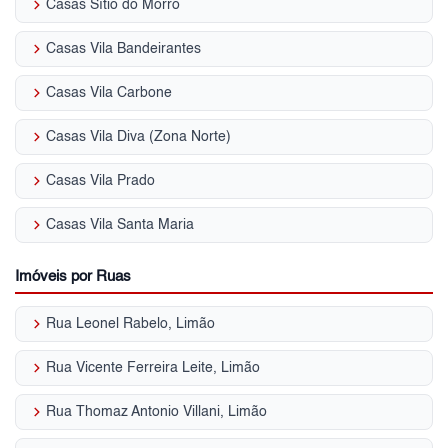
keyboard_arrow_right
Casas Sítio do Morro
keyboard_arrow_right
Casas Vila Bandeirantes
keyboard_arrow_right
Casas Vila Carbone
keyboard_arrow_right
Casas Vila Diva (Zona Norte)
keyboard_arrow_right
Casas Vila Prado
keyboard_arrow_right
Casas Vila Santa Maria
Imóveis por Ruas
keyboard_arrow_right
Rua Leonel Rabelo, Limão
keyboard_arrow_right
Rua Vicente Ferreira Leite, Limão
keyboard_arrow_right
Rua Thomaz Antonio Villani, Limão