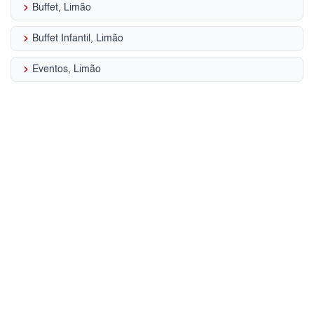
keyboard_arrow_right
Buffet, Limão
keyboard_arrow_right
Buffet Infantil, Limão
keyboard_arrow_right
Eventos, Limão