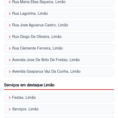
keyboard_arrow_right
Rua Maria Elisa Siqueira, Limão
keyboard_arrow_right
Rua Lagoinha, Limão
keyboard_arrow_right
Rua Jose Aguiarua Castro, Limão
keyboard_arrow_right
Rua Diogo De Oliveira, Limão
keyboard_arrow_right
Rua Clemente Ferreira, Limão
keyboard_arrow_right
Avenida Jose De Brito De Freitas, Limão
keyboard_arrow_right
Avenida Gasparua Vaz Da Cunha, Limão
Serviços em destaque Limão
keyboard_arrow_right
Festas, Limão
keyboard_arrow_right
Serviços, Limão