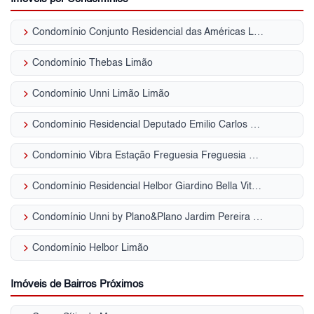
keyboard_arrow_right
Condomínio Conjunto Residencial das Américas Limão
keyboard_arrow_right
Condomínio Thebas Limão
keyboard_arrow_right
Condomínio Unni Limão Limão
keyboard_arrow_right
Condomínio Residencial Deputado Emilio Carlos Limão
keyboard_arrow_right
Condomínio Vibra Estação Freguesia Freguesia do Ó
keyboard_arrow_right
Condomínio Residencial Helbor Giardino Bella Vita Jardim Pereira Leite
keyboard_arrow_right
Condomínio Unni by Plano&Plano Jardim Pereira Leite
keyboard_arrow_right
Condomínio Helbor Limão
Imóveis de Bairros Próximos