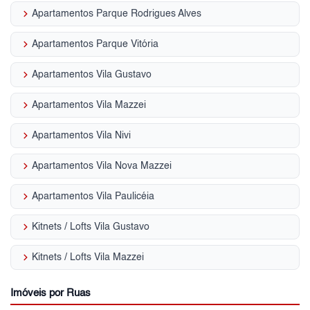
keyboard_arrow_right
Apartamentos Parque Rodrigues Alves
keyboard_arrow_right
Apartamentos Parque Vitória
keyboard_arrow_right
Apartamentos Vila Gustavo
keyboard_arrow_right
Apartamentos Vila Mazzei
keyboard_arrow_right
Apartamentos Vila Nivi
keyboard_arrow_right
Apartamentos Vila Nova Mazzei
keyboard_arrow_right
Apartamentos Vila Paulicéia
keyboard_arrow_right
Kitnets / Lofts Vila Gustavo
keyboard_arrow_right
Kitnets / Lofts Vila Mazzei
Imóveis por Ruas