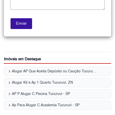
Imóveis em Destaque
keyboard_arrow_right
Alugar AP Que Aceita Depósito ou Caução Tucuruvi - SP
keyboard_arrow_right
Alugar Kit e Ap 1 Quarto Tucuruvi, ZN
keyboard_arrow_right
AP P Alugar C Piscina Tucuruvi - SP
keyboard_arrow_right
Ap Para Alugar C Academia Tucuruvi - SP