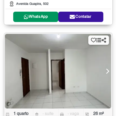
Avenida Guapira, 502
WhatsApp
Contatar
1 quarto
- suíte
- vaga
26 m²