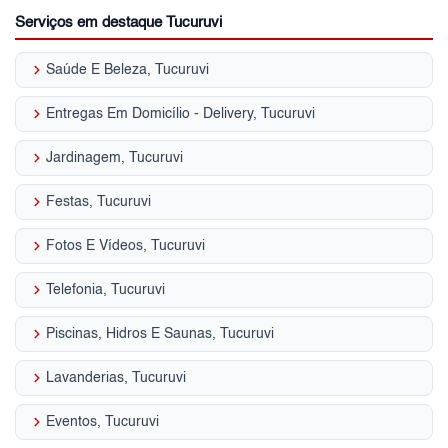
Serviços em destaque Tucuruvi
keyboard_arrow_right
Saúde E Beleza, Tucuruvi
keyboard_arrow_right
Entregas Em Domicílio - Delivery, Tucuruvi
keyboard_arrow_right
Jardinagem, Tucuruvi
keyboard_arrow_right
Festas, Tucuruvi
keyboard_arrow_right
Fotos E Vídeos, Tucuruvi
keyboard_arrow_right
Telefonia, Tucuruvi
keyboard_arrow_right
Piscinas, Hidros E Saunas, Tucuruvi
keyboard_arrow_right
Lavanderias, Tucuruvi
keyboard_arrow_right
Eventos, Tucuruvi