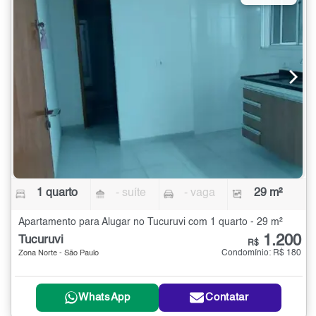
1 quarto
- suíte
- vaga
29 m²
Apartamento para Alugar no Tucuruvi com 1 quarto - 29 m²
1.200
Tucuruvi
R$
Condomínio: R$ 180
Zona Norte - São Paulo
WhatsApp
Contatar