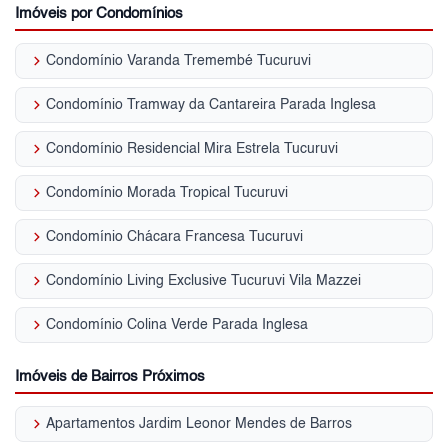
Imóveis por Condomínios
keyboard_arrow_right
Condomínio Varanda Tremembé Tucuruvi
keyboard_arrow_right
Condomínio Tramway da Cantareira Parada Inglesa
keyboard_arrow_right
Condomínio Residencial Mira Estrela Tucuruvi
keyboard_arrow_right
Condomínio Morada Tropical Tucuruvi
keyboard_arrow_right
Condomínio Chácara Francesa Tucuruvi
keyboard_arrow_right
Condomínio Living Exclusive Tucuruvi Vila Mazzei
keyboard_arrow_right
Condomínio Colina Verde Parada Inglesa
Imóveis de Bairros Próximos
keyboard_arrow_right
Apartamentos Jardim Leonor Mendes de Barros