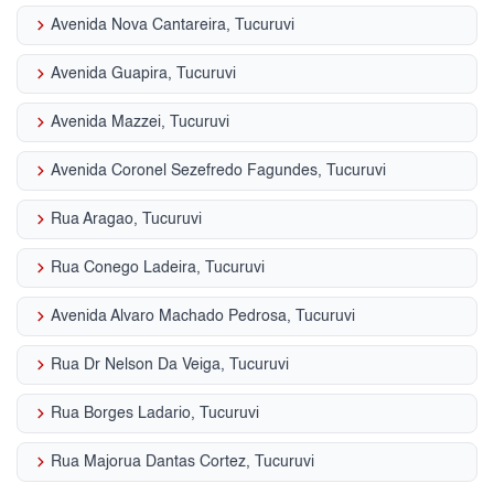
keyboard_arrow_right
Avenida Nova Cantareira, Tucuruvi
keyboard_arrow_right
Avenida Guapira, Tucuruvi
keyboard_arrow_right
Avenida Mazzei, Tucuruvi
keyboard_arrow_right
Avenida Coronel Sezefredo Fagundes, Tucuruvi
keyboard_arrow_right
Rua Aragao, Tucuruvi
keyboard_arrow_right
Rua Conego Ladeira, Tucuruvi
keyboard_arrow_right
Avenida Alvaro Machado Pedrosa, Tucuruvi
keyboard_arrow_right
Rua Dr Nelson Da Veiga, Tucuruvi
keyboard_arrow_right
Rua Borges Ladario, Tucuruvi
keyboard_arrow_right
Rua Majorua Dantas Cortez, Tucuruvi