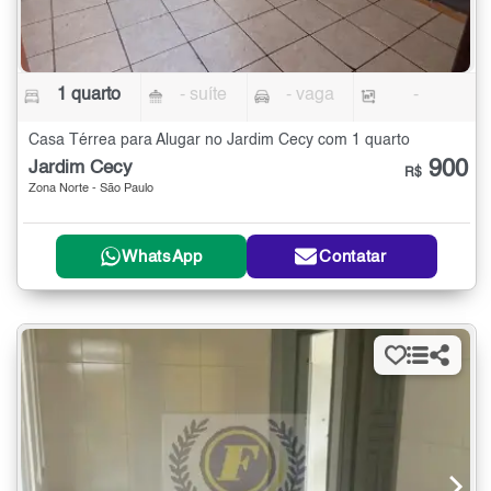
1 quarto
- suíte
- vaga
-
Casa Térrea para Alugar no Jardim Cecy com 1 quarto
900
Jardim Cecy
R$
Zona Norte - São Paulo
WhatsApp
Contatar