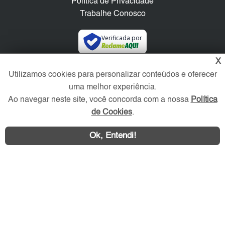
Política de Privacidade
Trabalhe Conosco
Verificada por
X
Redes Sociais
Utilizamos cookies para personalizar conteúdos e oferecer
uma melhor experiência.
Ao navegar neste site, você concorda com a nossa
Política
de Cookies
.
Ok, Entendi!
Área exclusiva aos anunciantes,
acesse sua conta: