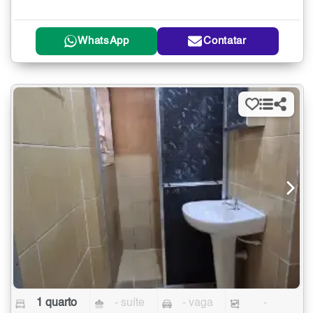
WhatsApp
Contatar
1 quarto
- suíte
- vaga
-