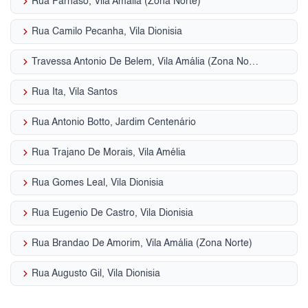
keyboard_arrow_right
Rua Parnaso, Vila Amália (Zona Norte)
keyboard_arrow_right
Rua Camilo Pecanha, Vila Dionisia
keyboard_arrow_right
Travessa Antonio De Belem, Vila Amália (Zona Norte)
keyboard_arrow_right
Rua Ita, Vila Santos
keyboard_arrow_right
Rua Antonio Botto, Jardim Centenário
keyboard_arrow_right
Rua Trajano De Morais, Vila Amélia
keyboard_arrow_right
Rua Gomes Leal, Vila Dionisia
keyboard_arrow_right
Rua Eugenio De Castro, Vila Dionisia
keyboard_arrow_right
Rua Brandao De Amorim, Vila Amália (Zona Norte)
keyboard_arrow_right
Rua Augusto Gil, Vila Dionisia