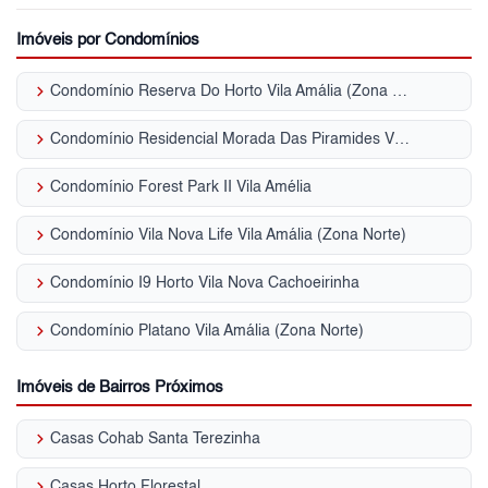
Imóveis por Condomínios
keyboard_arrow_right
Condomínio Reserva Do Horto Vila Amália (Zona Norte)
keyboard_arrow_right
Condomínio Residencial Morada Das Piramides Vila Amália (Zona Norte)
keyboard_arrow_right
Condomínio Forest Park II Vila Amélia
keyboard_arrow_right
Condomínio Vila Nova Life Vila Amália (Zona Norte)
keyboard_arrow_right
Condomínio I9 Horto Vila Nova Cachoeirinha
keyboard_arrow_right
Condomínio Platano Vila Amália (Zona Norte)
Imóveis de Bairros Próximos
keyboard_arrow_right
Casas Cohab Santa Terezinha
keyboard_arrow_right
Casas Horto Florestal