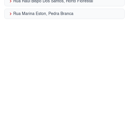
keyboard_arrow_right
Rua Raul Bispo Dos Santos, Horto Florestal
keyboard_arrow_right
Rua Marina Eston, Pedra Branca