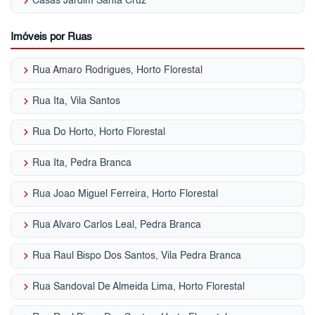
keyboard_arrow_right
Casas Jardim Santa Cruz
Imóveis por Ruas
keyboard_arrow_right
Rua Amaro Rodrigues, Horto Florestal
keyboard_arrow_right
Rua Ita, Vila Santos
keyboard_arrow_right
Rua Do Horto, Horto Florestal
keyboard_arrow_right
Rua Ita, Pedra Branca
keyboard_arrow_right
Rua Joao Miguel Ferreira, Horto Florestal
keyboard_arrow_right
Rua Alvaro Carlos Leal, Pedra Branca
keyboard_arrow_right
Rua Raul Bispo Dos Santos, Vila Pedra Branca
keyboard_arrow_right
Rua Sandoval De Almeida Lima, Horto Florestal