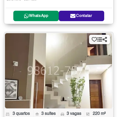
WhatsApp
Contatar
3 quartos
3 suítes
3 vagas
220 m²