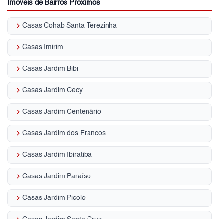
Imóveis de Bairros Próximos
keyboard_arrow_right
Casas Cohab Santa Terezinha
keyboard_arrow_right
Casas Imirim
keyboard_arrow_right
Casas Jardim Bibi
keyboard_arrow_right
Casas Jardim Cecy
keyboard_arrow_right
Casas Jardim Centenário
keyboard_arrow_right
Casas Jardim dos Francos
keyboard_arrow_right
Casas Jardim Ibiratiba
keyboard_arrow_right
Casas Jardim Paraíso
keyboard_arrow_right
Casas Jardim Picolo