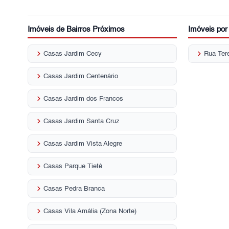
Imóveis de Bairros Próximos
Imóveis po
keyboard_arrow_right
keyboard_arrow_right
Casas Jardim Cecy
Rua Ter
keyboard_arrow_right
Casas Jardim Centenário
keyboard_arrow_right
Casas Jardim dos Francos
keyboard_arrow_right
Casas Jardim Santa Cruz
keyboard_arrow_right
Casas Jardim Vista Alegre
keyboard_arrow_right
Casas Parque Tietê
keyboard_arrow_right
Casas Pedra Branca
keyboard_arrow_right
Casas Vila Amália (Zona Norte)