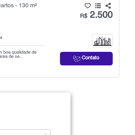
artos - 130 m²
2.500
R$
²
m boa qualidade de
área de se...
Contato