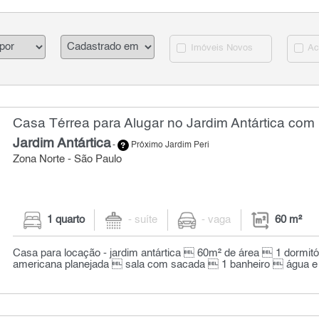
Imóveis Novos
Ac
Casa Térrea para Alugar no Jardim Antártica com 
Jardim Antártica
-
Próximo Jardim Peri
Zona Norte - São Paulo
1 quarto
- suíte
- vaga
60 m²
Casa para locação - jardim antártica  60m² de área  1 dormit
americana planejada  sala com sacada  1 banheiro  água e luz