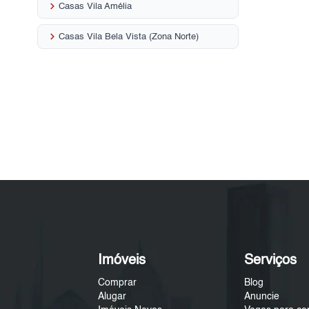
keyboard_arrow_right
Casas Vila Amélia
keyboard_arrow_right
Casas Vila Bela Vista (Zona Norte)
Imóveis
Serviços
Comprar
Blog
Alugar
Anuncie