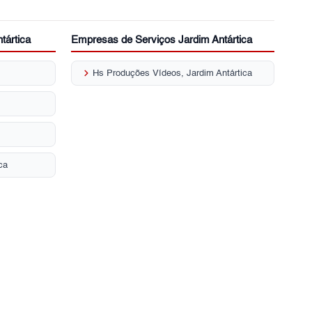
tártica
Empresas de Serviços Jardim Antártica
keyboard_arrow_right
Hs Produções Vídeos, Jardim Antártica
ca