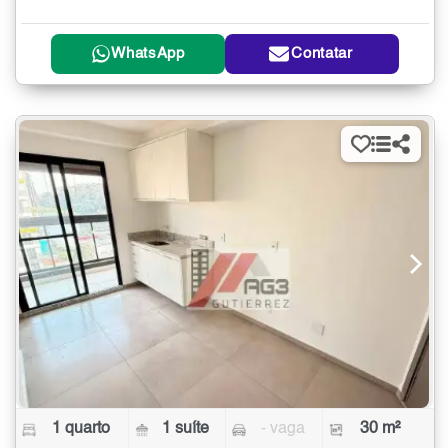
WhatsApp
Contatar
1 quarto
1 suíte
- vaga
30 m²