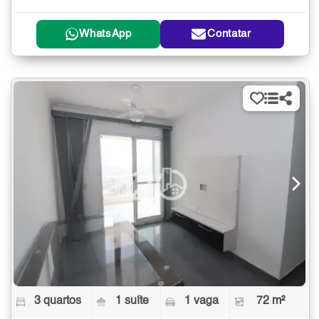
WhatsApp
Contatar
3 quartos
1 suíte
1 vaga
72 m²