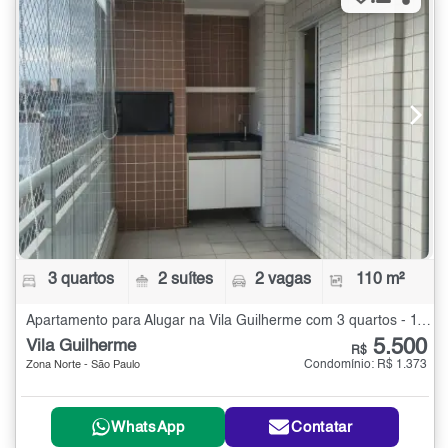
3 quartos
2 suítes
2 vagas
110 m²
Apartamento para Alugar na Vila Guilherme com 3 quartos - 110 m²
5.500
Vila Guilherme
R$
Condomínio: R$ 1.373
Zona Norte - São Paulo
WhatsApp
Contatar