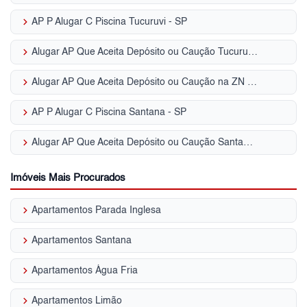
keyboard_arrow_right
AP P Alugar C Piscina Tucuruvi - SP
keyboard_arrow_right
Alugar AP Que Aceita Depósito ou Caução Tucuruvi - SP
keyboard_arrow_right
Alugar AP Que Aceita Depósito ou Caução na ZN - SP
keyboard_arrow_right
AP P Alugar C Piscina Santana - SP
keyboard_arrow_right
Alugar AP Que Aceita Depósito ou Caução Santana - SP
Imóveis Mais Procurados
keyboard_arrow_right
Apartamentos Parada Inglesa
keyboard_arrow_right
Apartamentos Santana
keyboard_arrow_right
Apartamentos Água Fria
keyboard_arrow_right
Apartamentos Limão