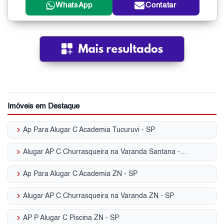
WhatsApp
Contatar
Imóveis em Destaque
keyboard_arrow_right
Ap Para Alugar C Academia Tucuruvi - SP
keyboard_arrow_right
Alugar AP C Churrasqueira na Varanda Santana - SP
keyboard_arrow_right
Ap Para Alugar C Academia ZN - SP
keyboard_arrow_right
Alugar AP C Churrasqueira na Varanda ZN - SP
keyboard_arrow_right
AP P Alugar C Piscina ZN - SP