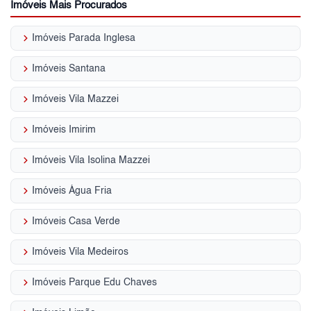
Imóveis Mais Procurados
keyboard_arrow_right
Imóveis Parada Inglesa
keyboard_arrow_right
Imóveis Santana
keyboard_arrow_right
Imóveis Vila Mazzei
keyboard_arrow_right
Imóveis Imirim
keyboard_arrow_right
Imóveis Vila Isolina Mazzei
keyboard_arrow_right
Imóveis Água Fria
keyboard_arrow_right
Imóveis Casa Verde
keyboard_arrow_right
Imóveis Vila Medeiros
keyboard_arrow_right
Imóveis Parque Edu Chaves