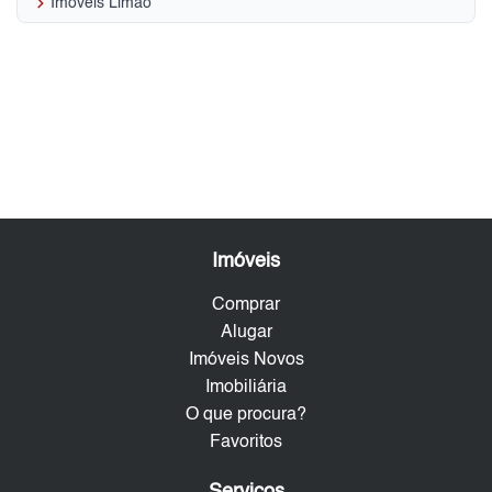
keyboard_arrow_right
Imóveis Limão
Imóveis
Comprar
Alugar
Imóveis Novos
Imobiliária
O que procura?
Favoritos