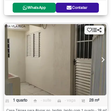
WhatsApp
Contatar
1 quarto
- suíte
- vaga
28 m²
Casa Térrea para Alugar no Jardim Japão com 1 quarto - 28 m²