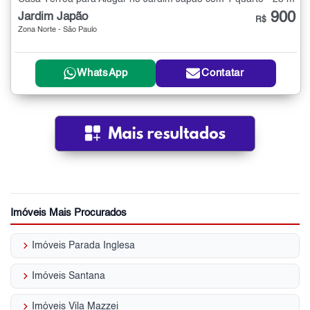
900
Jardim Japão
R$
Zona Norte - São Paulo
WhatsApp
Contatar
Imóveis Mais Procurados
keyboard_arrow_right
Imóveis Parada Inglesa
keyboard_arrow_right
Imóveis Santana
keyboard_arrow_right
Imóveis Vila Mazzei