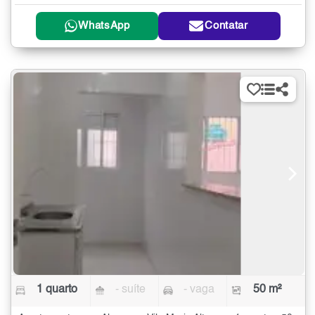
WhatsApp
Contatar
1 quarto
- suíte
- vaga
50 m²