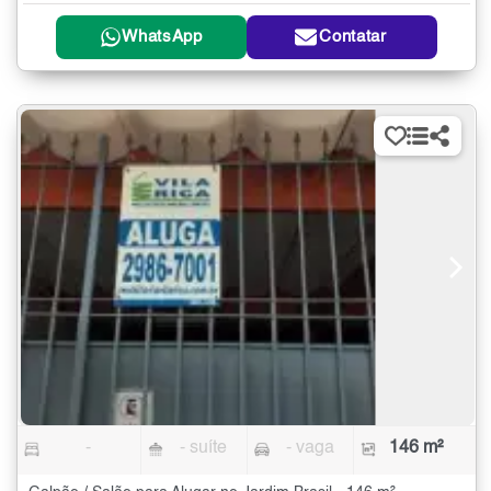
WhatsApp
Contatar
-
- suíte
- vaga
146 m²