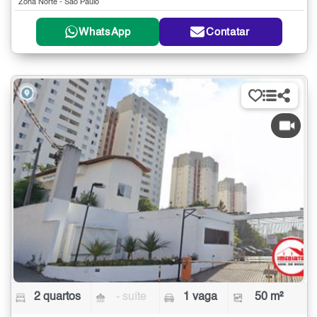
Zona Norte - São Paulo
WhatsApp
Contatar
2 quartos
- suíte
1 vaga
50 m²