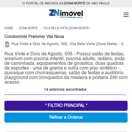
O PORTAL DE IMÓVEIS DA
ZONA NORTE
DE SÃO PAULO
HOME
ZONA NORTE
VILA BELA VISTA (ZONA NORTE)
Condomínio Premmio Vila Nova
Rua Vinte e Dois de Agosto, 505, Vila Bela Vista (Zona Norte) - São Paulo
Rua Vinte e Dois de Agosto, 505 - Possui salão de festas,
solarium com piscina infantil, piscina adulto, redário, pista
de caminhada, equipamentos de ginástica, duas quadras
de esportes - uma de grama e outra com piso sintético -,
quiosque com churrasqueiras, salão de festas e auditório,
playground com brinquedos de madeira e portaria 24h com
acesso.
14 anúncios encontrados
* FILTRO PRINCIPAL *
Refinar e Ordenar