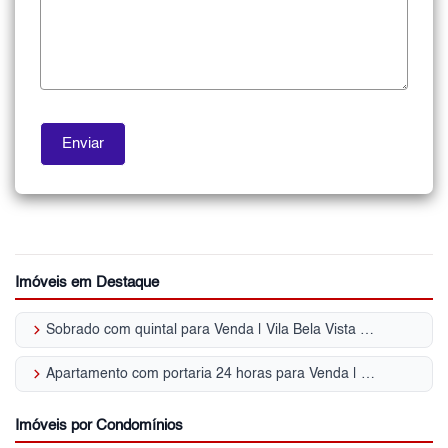
Imóveis em Destaque
keyboard_arrow_right
Sobrado com quintal para Venda | Vila Bela Vista (Zona Norte)
keyboard_arrow_right
Apartamento com portaria 24 horas para Venda | Vila Bela Vista (Zona Norte)
Imóveis por Condomínios