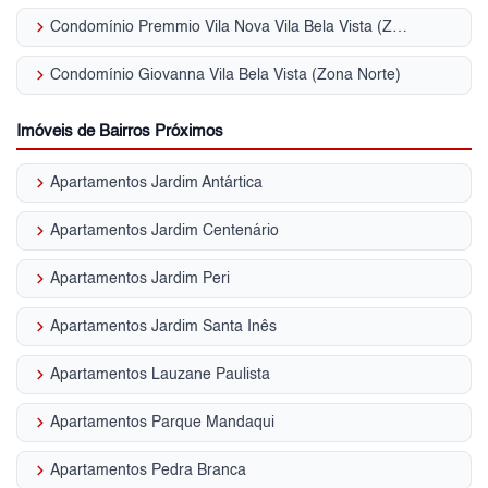
keyboard_arrow_right
Condomínio Premmio Vila Nova Vila Bela Vista (Zona Norte)
keyboard_arrow_right
Condomínio Giovanna Vila Bela Vista (Zona Norte)
Imóveis de Bairros Próximos
keyboard_arrow_right
Apartamentos Jardim Antártica
keyboard_arrow_right
Apartamentos Jardim Centenário
keyboard_arrow_right
Apartamentos Jardim Peri
keyboard_arrow_right
Apartamentos Jardim Santa Inês
keyboard_arrow_right
Apartamentos Lauzane Paulista
keyboard_arrow_right
Apartamentos Parque Mandaqui
keyboard_arrow_right
Apartamentos Pedra Branca