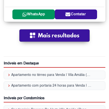
WhatsApp
Contatar
Imóveis em Destaque
keyboard_arrow_right
Apartamento no térreo para Venda | Vila Amália (Zona Norte)
keyboard_arrow_right
Apartamento com portaria 24 horas para Venda | Vila Amália (Zona Norte)
Imóveis por Condomínios