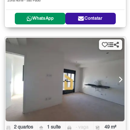
Zona Norte - São Paulo
WhatsApp
Contatar
2 quartos
1 suíte
- vaga
49 m²