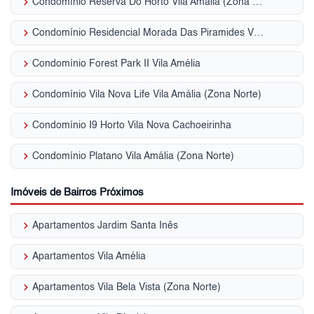
keyboard_arrow_right
Condomínio Reserva Do Horto Vila Amália (Zona Norte)
keyboard_arrow_right
Condomínio Residencial Morada Das Piramides Vila Amália (Zona Norte)
keyboard_arrow_right
Condomínio Forest Park II Vila Amélia
keyboard_arrow_right
Condomínio Vila Nova Life Vila Amália (Zona Norte)
keyboard_arrow_right
Condomínio I9 Horto Vila Nova Cachoeirinha
keyboard_arrow_right
Condomínio Platano Vila Amália (Zona Norte)
Imóveis de Bairros Próximos
keyboard_arrow_right
Apartamentos Jardim Santa Inês
keyboard_arrow_right
Apartamentos Vila Amélia
keyboard_arrow_right
Apartamentos Vila Bela Vista (Zona Norte)