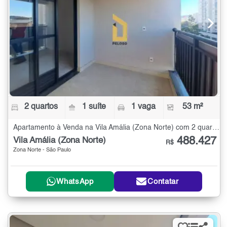
2 quartos
1 suíte
1 vaga
53 m²
Apartamento à Venda na Vila Amália (Zona Norte) com 2 quartos - 53 m²
488.427
Vila Amália (Zona Norte)
R$
Zona Norte - São Paulo
WhatsApp
Contatar