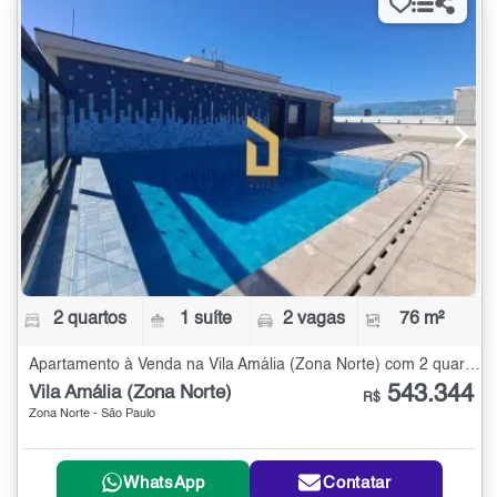
2 quartos
1 suíte
2 vagas
76 m²
Apartamento à Venda na Vila Amália (Zona Norte) com 2 quartos - 76 m²
543.344
Vila Amália (Zona Norte)
R$
Zona Norte - São Paulo
WhatsApp
Contatar