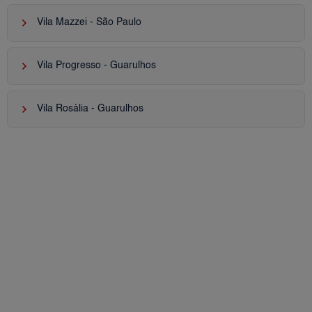
keyboard_arrow_right
Vila Mazzei - São Paulo
keyboard_arrow_right
Vila Progresso - Guarulhos
keyboard_arrow_right
Vila Rosália - Guarulhos