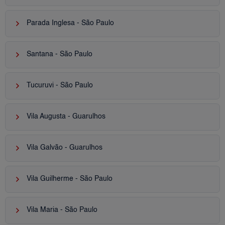
keyboard_arrow_right
Parada Inglesa - São Paulo
keyboard_arrow_right
Santana - São Paulo
keyboard_arrow_right
Tucuruvi - São Paulo
keyboard_arrow_right
Vila Augusta - Guarulhos
keyboard_arrow_right
Vila Galvão - Guarulhos
keyboard_arrow_right
Vila Guilherme - São Paulo
keyboard_arrow_right
Vila Maria - São Paulo