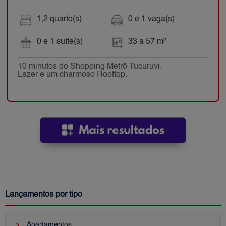
1,2 quarto(s)
0 e 1 vaga(s)
0 e 1 suíte(s)
33 a 57 m²
10 minutos do Shopping Metrô Tucuruvi.
Lazer e um charmoso Rooftop.
Lançamentos por tipo
keyboard_arrow_right
Apartamentos