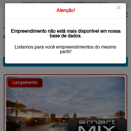
O PORTAL DE IMÓVEIS DA
ZONA NORTE
DE SÃO PAULO
×
Atenção!
HOME
LANÇAMENTOS
Empreendimento não está mais disponível em nossa
base de dados.
Apartamentos na Planta e Novos Zona Norte de São Paulo
Listamos para você empreendimentos do mesmo
38 anúncio(s) encontrado(s)
perfil!
* FILTRO PRINCIPAL *
Lançamento