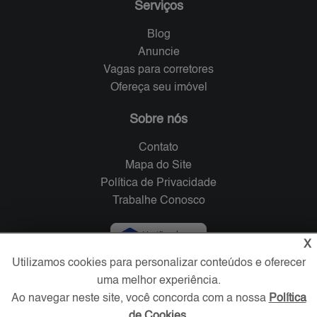
Serviços
Blog
Anuncie
Vagas para corretores
Ofereça seu imóvel
Sobre nós
Contato
Mapa do Site
Política de Privacidade
Trabalhe Conosco
Verificada por
X
Utilizamos cookies para personalizar conteúdos e oferecer
uma melhor experiência.
Redes Sociais
Ao navegar neste site, você concorda com a nossa
Política
de Cookies
.