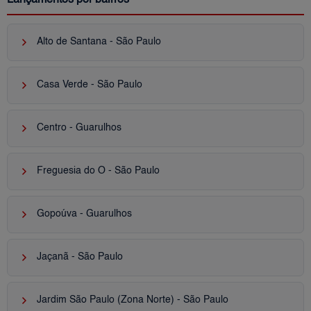
keyboard_arrow_right
Alto de Santana - São Paulo
keyboard_arrow_right
Casa Verde - São Paulo
keyboard_arrow_right
Centro - Guarulhos
keyboard_arrow_right
Freguesia do Ó - São Paulo
keyboard_arrow_right
Gopoúva - Guarulhos
keyboard_arrow_right
Jaçanã - São Paulo
keyboard_arrow_right
Jardim São Paulo (Zona Norte) - São Paulo