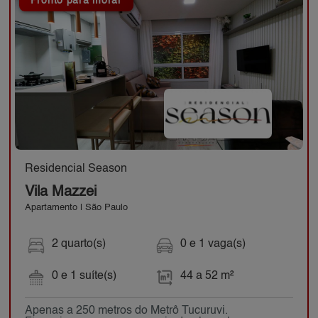
Pronto para morar
Residencial Season
Vila Mazzei
Apartamento | São Paulo
2 quarto(s)
0 e 1 vaga(s)
0 e 1 suíte(s)
44 a 52 m²
Apenas a 250 metros do Metrô Tucuruvi.