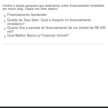
Confira a ampla pesquisa que realizamos sobre financiamento imobiliário
em nosso blog. Clique nos links abaixo:
keyboard_arrow_right
Financiamento Santander
keyboard_arrow_right
Queda da Taxa Selic: Qual o impacto no financiamento
imobiliário?
keyboard_arrow_right
Quanto fica a parcela do financiamento de um imóvel de R$ 500
mil?
keyboard_arrow_right
Qual Melhor Banco p/ Financiar Imóvel?