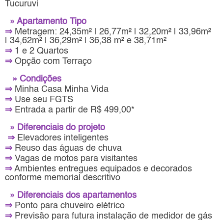
Tucuruvi
» Apartamento Tipo
⇒
Metragem: 24,35m² | 26,77m² | 32,20m² | 33,96m²
| 34,62m² | 36,29m² | 36,38 m² e 38,71m²
⇒
1 e 2 Quartos
⇒
Opção com Terraço
» Condições
⇒
Minha Casa Minha Vida
⇒
Use seu FGTS
⇒
Entrada a partir de R$ 499,00*
» Diferenciais do projeto
⇒
Elevadores inteligentes
⇒
Reuso das águas de chuva
⇒
Vagas de motos para visitantes
⇒
Ambientes entregues equipados e decorados
conforme memorial descritivo
» Diferenciais dos apartamentos
⇒
Ponto para chuveiro elétrico
⇒
Previsão para futura instalação de medidor de gás