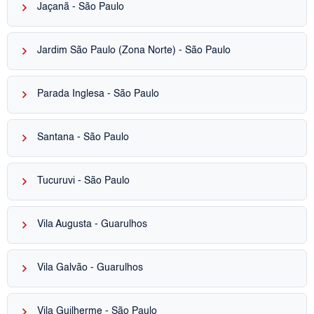
keyboard_arrow_right
Jaçanã - São Paulo
keyboard_arrow_right
Jardim São Paulo (Zona Norte) - São Paulo
keyboard_arrow_right
Parada Inglesa - São Paulo
keyboard_arrow_right
Santana - São Paulo
keyboard_arrow_right
Tucuruvi - São Paulo
keyboard_arrow_right
Vila Augusta - Guarulhos
keyboard_arrow_right
Vila Galvão - Guarulhos
keyboard_arrow_right
Vila Guilherme - São Paulo