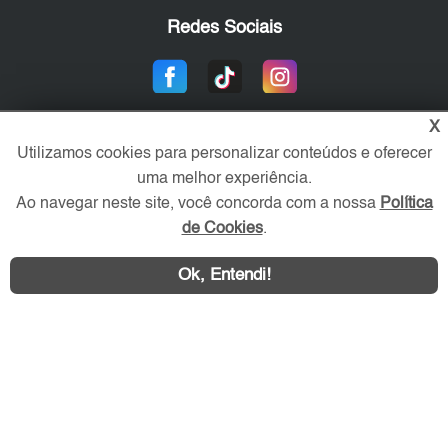
Redes Sociais
X
Utilizamos cookies para personalizar conteúdos e oferecer
uma melhor experiência.
Ao navegar neste site, você concorda com a nossa
Política
de Cookies
.
Área exclusiva aos anunciantes,
acesse sua conta:
Ok, Entendi!