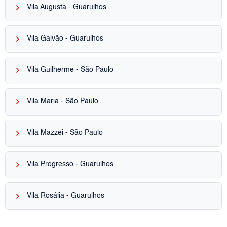
keyboard_arrow_right
Vila Augusta - Guarulhos
keyboard_arrow_right
Vila Galvão - Guarulhos
keyboard_arrow_right
Vila Guilherme - São Paulo
keyboard_arrow_right
Vila Maria - São Paulo
keyboard_arrow_right
Vila Mazzei - São Paulo
keyboard_arrow_right
Vila Progresso - Guarulhos
keyboard_arrow_right
Vila Rosália - Guarulhos