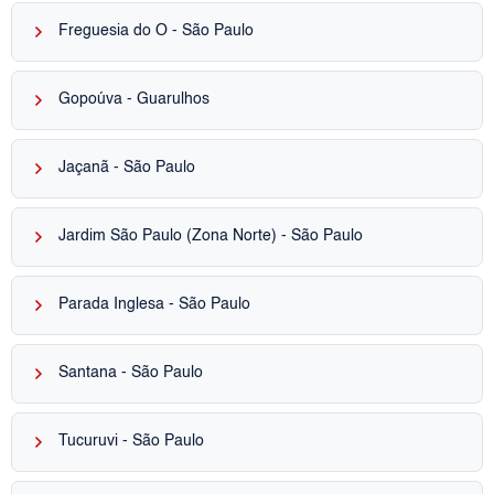
keyboard_arrow_right
Freguesia do Ó - São Paulo
keyboard_arrow_right
Gopoúva - Guarulhos
keyboard_arrow_right
Jaçanã - São Paulo
keyboard_arrow_right
Jardim São Paulo (Zona Norte) - São Paulo
keyboard_arrow_right
Parada Inglesa - São Paulo
keyboard_arrow_right
Santana - São Paulo
keyboard_arrow_right
Tucuruvi - São Paulo