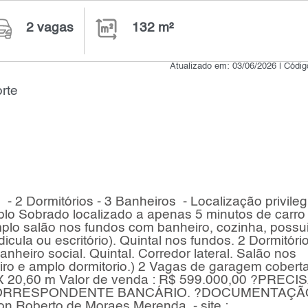
2 vagas
132 m²
Atualizado em: 03/06/2026 | Códi
rte
 - 2 Dormitórios - 3 Banheiros - Localização privile
lo Sobrado localizado a apenas 5 minutos de carro
plo salão nos fundos com banheiro, cozinha, possu
edicula ou escritório). Quintal nos fundos. 2 Dormitóri
heiro social. Quintal. Corredor lateral. Salão nos
iro e amplo dormitorio.) 2 Vagas de garagem coberta
X 20,60 m Valor de venda : R$ 599.000,00 ?PRECI
CORRESPONDENTE BANCÁRIO. ?DOCUMENTAÇÃ
 Roberto de Moraes Merenda - site : .