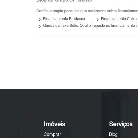
Blog do Grupo SP Imóvel
Confira a ampla pesquisa que realizamos sobre financiamento
keyboard_arrow_right
keyboard_arrow_right
Financiamento Bradesco
Financiamento Caixa
keyboard_arrow_right
Queda da Taxa Selic: Qual o impacto no financiamento i
Imóveis
Serviços
Comprar
Blog