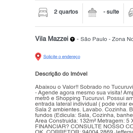
2 quartos
- suíte
Vila Mazzei
-
São Paulo - Zona No
Solicite o endereço
Descrição do Imóvel
Abaixou o Valor!! Sobrado no Tucuruvi
- Agende agora mesmo sua visita! Amp
metrô e Shopping Tucuruvi. Possui am
entrada lateral individual ( pode virar 
Sala 2 ambientes. Lavabo. Cozinha. Ban
fundos (Edicula: Sala, Cozinha, banhe
Area Construida: 132m² Metragem: 5 
FINANCIAR? CONSULTE NOSSO 
OK. CORRETOR: 94004 2869 Jefferson