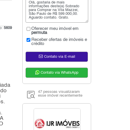
go:
5609
Oferecer meu imóvel em
permuta
Receber ofertas de imóveis e
crédito
Contato via E-mail
Contato via WhatsApp
giada
 do
47 pessoas visualizaram
i
esse imóvel recentemente
os.
.
SA
O