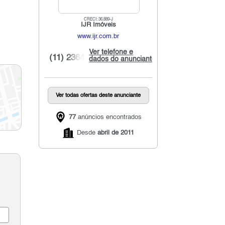
CRECI: 36.889-J
IJR Imóveis
www.ijr.com.br
Ver telefone e
(11) 2364...
dados do anunciante
Ver todas ofertas deste anunciante
77
anúncios encontrados
Desde
abril de 2011