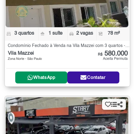
3 quartos
1 suíte
2 vagas
78 m²
Condomínio Fechado à Venda na Vila Mazzei com 3 quartos - 78 m²
580.000
Vila Mazzei
R$
Aceita Permuta
Zona Norte - São Paulo
WhatsApp
Contatar