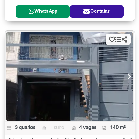
WhatsApp
Contatar
3 quartos
- suíte
4 vagas
140 m²