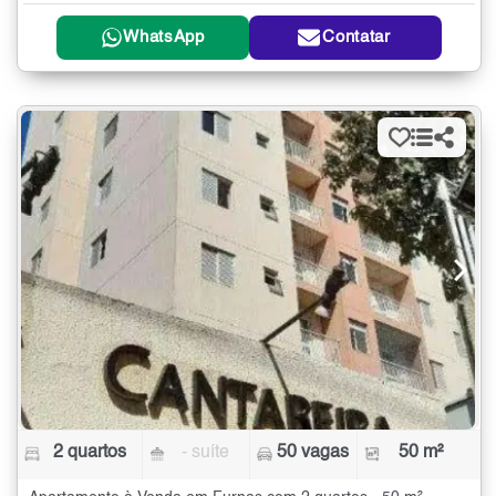
WhatsApp
Contatar
2 quartos
- suíte
50 vagas
50 m²