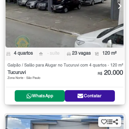
4 quartos
- suíte
23 vagas
120 m²
Galpão / Salão para Alugar no Tucuruvi com 4 quartos - 120 m²
20.000
Tucuruvi
R$
Zona Norte - São Paulo
WhatsApp
Contatar