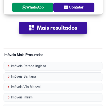
WhatsApp
Contatar
Imóveis Mais Procurados
keyboard_arrow_right
Imóveis Parada Inglesa
keyboard_arrow_right
Imóveis Santana
keyboard_arrow_right
Imóveis Vila Mazzei
keyboard_arrow_right
Imóveis Imirim