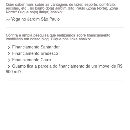
Quer saber mais sobre as vantagens de lazer, esporte, comércio,
escolas, etc., no bairro do(a) Jardim São Paulo (Zona Norte), Zona
Norte? Clique no(s) link(s) abaixo:
Yoga no Jardim São Paulo
>>
Confira a ampla pesquisa que realizamos sobre financiamento
imobiliário em nosso blog. Clique nos links abaixo:
keyboard_arrow_right
Financiamento Santander
keyboard_arrow_right
Financiamento Bradesco
keyboard_arrow_right
Financiamento Caixa
keyboard_arrow_right
Quanto fica a parcela do financiamento de um imóvel de R$
500 mil?