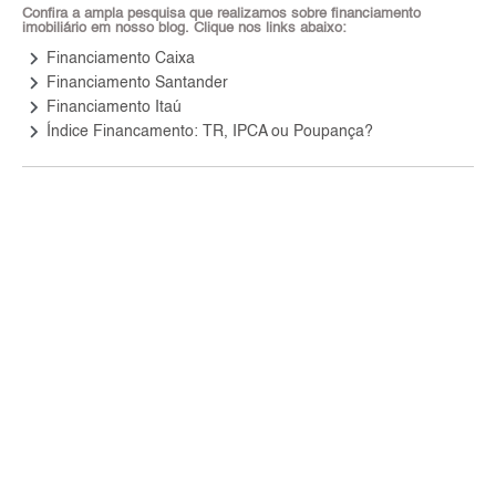
Confira a ampla pesquisa que realizamos sobre financiamento
imobiliário em nosso blog. Clique nos links abaixo:
keyboard_arrow_right
Financiamento Caixa
keyboard_arrow_right
Financiamento Santander
keyboard_arrow_right
Financiamento Itaú
keyboard_arrow_right
Índice Financamento: TR, IPCA ou Poupança?