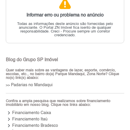
Informar erro ou problema no anúncio
Todas as informações deste anúncio são fornecidas pelo
anunciante.
O Portal ZN Imóvel fica isento de qualquer
responsabilidade.
Creci - Procure sempre um corretor
credenciado.
Blog do Grupo SP Imóvel
Quer saber mais sobre as vantagens de lazer, esporte, comércio,
escolas, etc., no bairro do(a) Parque Mandaqui, Zona Norte? Clique
no(s) link(s) abaixo:
Padarias no Mandaqui
>>
Confira a ampla pesquisa que realizamos sobre financiamento
imobiliário em nosso blog. Clique nos links abaixo:
keyboard_arrow_right
Financiamento Caixa
keyboard_arrow_right
Financiamento Itaú
keyboard_arrow_right
Financiamento Bradesco