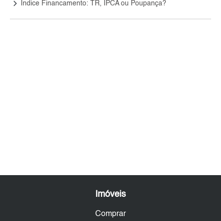
keyboard_arrow_right
Índice Financamento: TR, IPCA ou Poupança?
Imóveis
Comprar