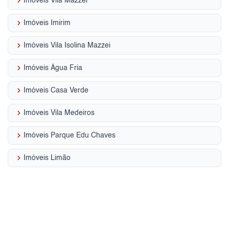
keyboard_arrow_right
Imóveis Vila Mazzei
keyboard_arrow_right
Imóveis Imirim
keyboard_arrow_right
Imóveis Vila Isolina Mazzei
keyboard_arrow_right
Imóveis Água Fria
keyboard_arrow_right
Imóveis Casa Verde
keyboard_arrow_right
Imóveis Vila Medeiros
keyboard_arrow_right
Imóveis Parque Edu Chaves
keyboard_arrow_right
Imóveis Limão