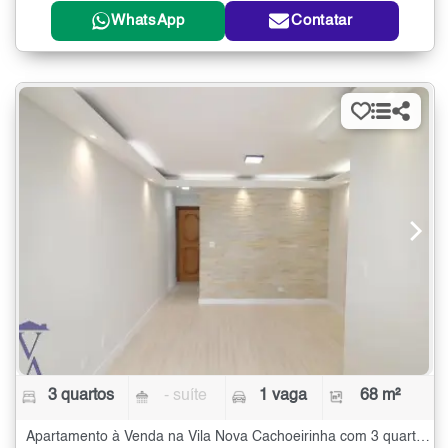
WhatsApp
Contatar
3 quartos
- suíte
1 vaga
68 m²
Apartamento à Venda na Vila Nova Cachoeirinha com 3 quartos - 68 m²