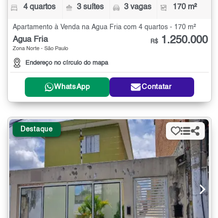
4 quartos
3 suítes
3 vagas
170 m²
Apartamento à Venda na Água Fria com 4 quartos - 170 m²
1.250.000
Água Fria
R$
Zona Norte - São Paulo
Endereço no círculo do mapa
WhatsApp
Contatar
Destaque