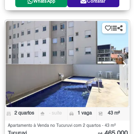
WhatsApp
Contatar
2 quartos
- suíte
1 vaga
43 m²
Apartamento à Venda no Tucuruvi com 2 quartos - 43 m²
465.000
Tucuruvi