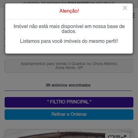
O PORTAL DE IMÓVEIS DA
ZONA NORTE
DE SÃO PAULO
×
Atenção!
Imóvel não está mais disponível em nossa base de
HOME
ZONA NORTE
COMPRAR
CHORA MENINO
dados.
Imóveis à Venda na Chora Menino, Zona Norte de São Paulo
Listamos para você imóveis do mesmo perfil!
Chora Menino, Zona Norte
Apartamentos para Venda 3 Quartos no Chora Menino,
Zona Norte, SP
98 anúncios encontrados
* FILTRO PRINCIPAL *
Refinar e Ordenar