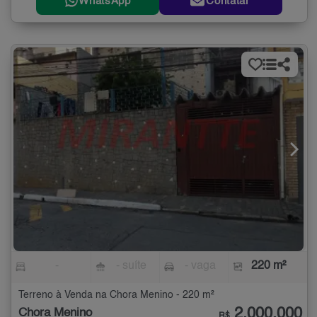
WhatsApp
Contatar
-
- suíte
- vaga
220 m²
Terreno à Venda na Chora Menino - 220 m²
2.000.000
Chora Menino
R$