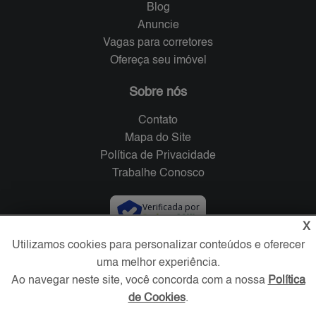
Blog
Anuncie
Vagas para corretores
Ofereça seu imóvel
Sobre nós
Contato
Mapa do Site
Política de Privacidade
Trabalhe Conosco
Verificada por
X
Utilizamos cookies para personalizar conteúdos e oferecer
Redes Sociais
uma melhor experiência.
Ao navegar neste site, você concorda com a nossa
Política
de Cookies
.