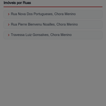
Imóveis por Ruas
keyboard_arrow_right
Rua Nova Dos Portugueses, Chora Menino
keyboard_arrow_right
Rua Pierre Bienvenu Noailles, Chora Menino
keyboard_arrow_right
Travessa Luiz Gonsalves, Chora Menino