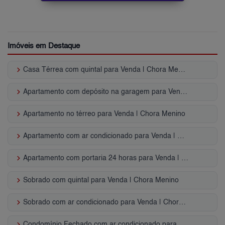
Imóveis em Destaque
keyboard_arrow_right
Casa Térrea com quintal para Venda | Chora Menino
keyboard_arrow_right
Apartamento com depósito na garagem para Venda | Chora Menino
keyboard_arrow_right
Apartamento no térreo para Venda | Chora Menino
keyboard_arrow_right
Apartamento com ar condicionado para Venda | Chora Menino
keyboard_arrow_right
Apartamento com portaria 24 horas para Venda | Chora Menino
keyboard_arrow_right
Sobrado com quintal para Venda | Chora Menino
keyboard_arrow_right
Sobrado com ar condicionado para Venda | Chora Menino
keyboard_arrow_right
Condomínio Fechado com ar condicionado para Venda | Chora Menino