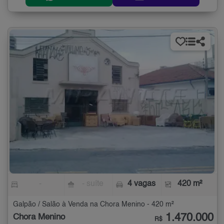
-
- suíte
4 vagas
420 m²
Galpão / Salão à Venda na Chora Menino - 420 m²
1.470.000
Chora Menino
R$