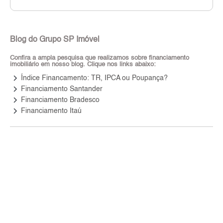
Blog do Grupo SP Imóvel
Confira a ampla pesquisa que realizamos sobre financiamento
imobiliário em nosso blog. Clique nos links abaixo:
keyboard_arrow_right
Índice Financamento: TR, IPCA ou Poupança?
keyboard_arrow_right
Financiamento Santander
keyboard_arrow_right
Financiamento Bradesco
keyboard_arrow_right
Financiamento Itaú