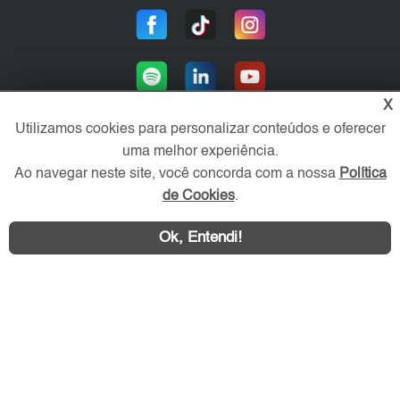
X
Utilizamos cookies para personalizar conteúdos e oferecer
uma melhor experiência.
Área exclusiva aos anunciantes,
Ao navegar neste site, você concorda com a nossa
Política
acesse sua conta:
de Cookies
.
Ok, Entendi!
Contatar
ZN Imóvel © 2026 - Todos os direitos reservados