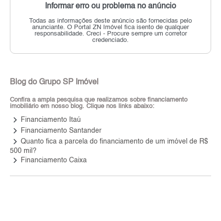
Informar erro ou problema no anúncio
Todas as informações deste anúncio são fornecidas pelo
anunciante.
O Portal ZN Imóvel fica isento de qualquer
responsabilidade.
Creci - Procure sempre um corretor
credenciado.
Blog do Grupo SP Imóvel
Confira a ampla pesquisa que realizamos sobre financiamento
imobiliário em nosso blog. Clique nos links abaixo:
keyboard_arrow_right
Financiamento Itaú
keyboard_arrow_right
Financiamento Santander
keyboard_arrow_right
Quanto fica a parcela do financiamento de um imóvel de R$
500 mil?
keyboard_arrow_right
Financiamento Caixa