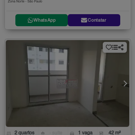
Zona Norte - São Paulo
WhatsApp
Contatar
2 quartos
- suíte
1 vaga
42 m²