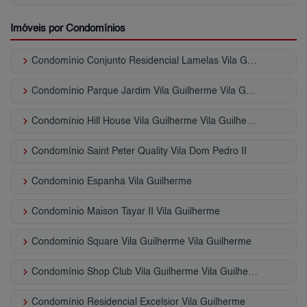
Imóveis por Condomínios
keyboard_arrow_right
Condomínio Conjunto Residencial Lamelas Vila Guilherme
keyboard_arrow_right
Condomínio Parque Jardim Vila Guilherme Vila Guilherme
keyboard_arrow_right
Condomínio Hill House Vila Guilherme Vila Guilherme
keyboard_arrow_right
Condomínio Saint Peter Quality Vila Dom Pedro II
keyboard_arrow_right
Condomínio Espanha Vila Guilherme
keyboard_arrow_right
Condomínio Maison Tayar II Vila Guilherme
keyboard_arrow_right
Condomínio Square Vila Guilherme Vila Guilherme
keyboard_arrow_right
Condomínio Shop Club Vila Guilherme Vila Guilherme
keyboard_arrow_right
Condomínio Residencial Excelsior Vila Guilherme