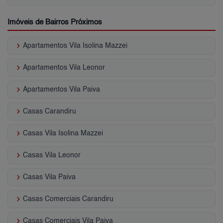
Imóveis de Bairros Próximos
keyboard_arrow_right
Apartamentos Vila Isolina Mazzei
keyboard_arrow_right
Apartamentos Vila Leonor
keyboard_arrow_right
Apartamentos Vila Paiva
keyboard_arrow_right
Casas Carandiru
keyboard_arrow_right
Casas Vila Isolina Mazzei
keyboard_arrow_right
Casas Vila Leonor
keyboard_arrow_right
Casas Vila Paiva
keyboard_arrow_right
Casas Comerciais Carandiru
keyboard_arrow_right
Casas Comerciais Vila Paiva