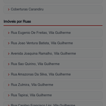
keyboard_arrow_right
Coberturas Carandiru
Imóveis por Ruas
keyboard_arrow_right
Rua Eugenio De Freitas, Vila Guilherme
keyboard_arrow_right
Rua Joao Ventura Batista, Vila Guilherme
keyboard_arrow_right
Avenida Joaquina Ramalho, Vila Guilherme
keyboard_arrow_right
Rua Sao Quirino, Vila Guilherme
keyboard_arrow_right
Rua Amazonas Da Silva, Vila Guilherme
keyboard_arrow_right
Rua Zulmira, Vila Guilherme
keyboard_arrow_right
Rua Tapirai, Vila Guilherme
keyboard_arrow_right
Rua Capitao Francisco Lipi, Vila Guilherme