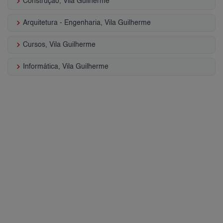
keyboard_arrow_right
Construção, Vila Guilherme
keyboard_arrow_right
Arquitetura - Engenharia, Vila Guilherme
keyboard_arrow_right
Cursos, Vila Guilherme
keyboard_arrow_right
Informática, Vila Guilherme