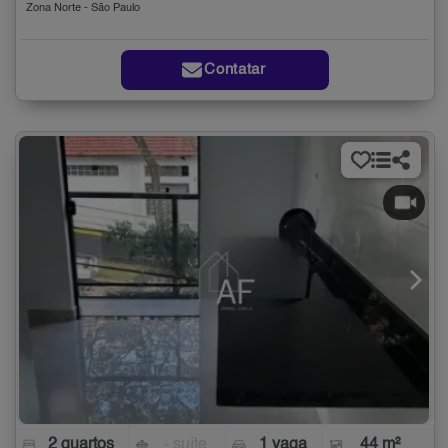
Zona Norte - São Paulo
Contatar
2 quartos
- suíte
1 vaga
44 m²