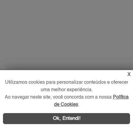
X
Imóveis
Utilizamos cookies para personalizar conteúdos e oferecer
uma melhor experiência.
Comprar
Ao navegar neste site, você concorda com a nossa
Política
Alugar
de Cookies
.
Imóveis Novos
Imobiliária
Ok, Entendi!
O que procura?
Favoritos