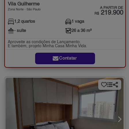
Vila Guilherme
A PARTIR DE
Zona Norte - São Paulo
219.900
R$
1,2 quartos
1 vaga
- suíte
26 a 36 m²
Aproveite as condições de Lançamento.
E também, projeto Minha Casa Minha Vida.
Contatar