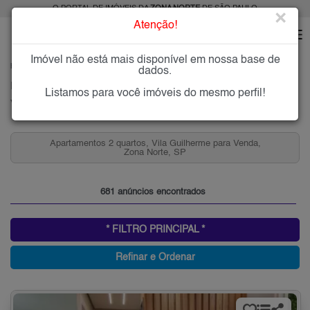
O PORTAL DE IMÓVEIS DA
ZONA NORTE
DE SÃO PAULO
×
Atenção!
Imóvel não está mais disponível em nossa base de
HOME
ZONA NORTE
COMPRAR
VILA GUILHERME
dados.
Imóveis à Venda na Vila Guilherme, Zona Norte de São Paulo
Listamos para você imóveis do mesmo perfil!
Vila Guilherme, Zona Norte
,
Apartamentos 3 quartos, Vila Guilherme para Venda,
Zona Norte, SP
681 anúncios encontrados
* FILTRO PRINCIPAL *
Refinar e Ordenar