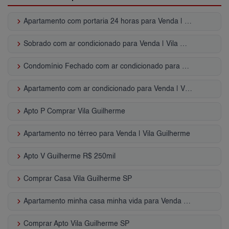
keyboard_arrow_right
Apartamento com portaria 24 horas para Venda | Vila Guilherme
keyboard_arrow_right
Sobrado com ar condicionado para Venda | Vila Guilherme
keyboard_arrow_right
Condomínio Fechado com ar condicionado para Venda | Vila Guilherme
keyboard_arrow_right
Apartamento com ar condicionado para Venda | Vila Guilherme
keyboard_arrow_right
Apto P Comprar Vila Guilherme
keyboard_arrow_right
Apartamento no térreo para Venda | Vila Guilherme
keyboard_arrow_right
Apto V Guilherme R$ 250mil
keyboard_arrow_right
Comprar Casa Vila Guilherme SP
keyboard_arrow_right
Apartamento minha casa minha vida para Venda | Vila Guilherme
keyboard_arrow_right
Comprar Apto Vila Guilherme SP